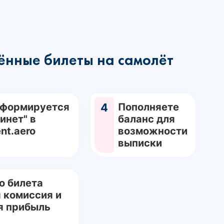
ённые билеты на самолёт
 формируется
4
Пополняете
инет" в
баланс для
nt.aero
возможности
выписки
о билета
 комиссия и
я прибыль