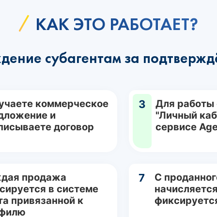
КАК ЭТО РАБОТАЕТ?
дение субагентам за подтвержд
учаете коммерческое
3
Для работы
дложение и
"Личный каб
писываете договор
сервисе Age
дая продажа
7
С проданног
сируется в системе
начисляется
та привязанной к
фиксируетс
филю