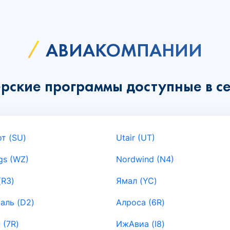
АВИАКОМПАНИИ
рские программы доступные в се
т (SU)
Utair (UT)
gs (WZ)
Nordwind (N4)
(R3)
Ямал (YC)
аль (D2)
Алроса (6R)
 (7R)
ИжАвиа (I8)