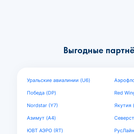
Выгодные партнё
Уральские авиалинии (U6)
Аэрофло
Победа (DP)
Red Win
Nordstar (Y7)
Якутия 
Азимут (A4)
Северст
ЮВТ АЭРО (RT)
РусЛайн