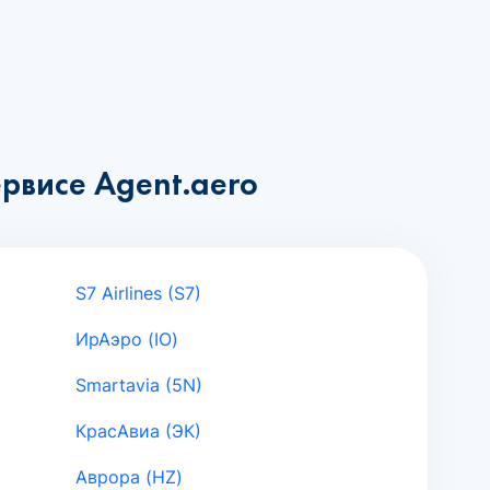
рвисе Agent.aero
S7 Airlines (S7)
ИрАэро (IO)
Smartavia (5N)
КрасАвиа (ЭК)
Аврора (HZ)