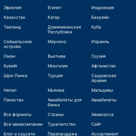
Эфиопия
Египет
Индонезия
Казахстан
Катар
Бахрейн
Таиланд
Доминиканская
Куба
Республика
Сейшельские
Марокко
Израиль
острова
Оман
Вьетнам
Грузия
Кувейт
Монголия
Афганистан
Шри-Ланка
Турция
Саудовская
Аравия
Непал
Мьянма
Мальдивы
Пакистан
Авиабилеты для
Авиабилеты
банка
Все форматы
Страны
Авиакасса
Все авиакомпании
Турагентство
Сайт
Блог и соцсети
Перепродажа
Ассортимент