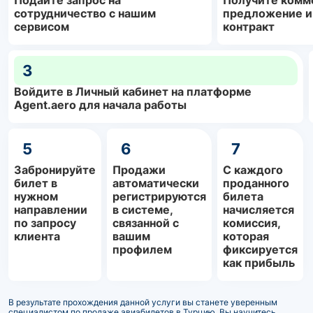
Подайте запрос на
Получите комм
сотрудничество с нашим
предложение и
сервисом
контракт
3
Войдите в Личный кабинет на платформе
Agent.aero для начала работы
5
6
7
Забронируйте
Продажи
С каждого
билет в
автоматически
проданного
нужном
регистрируются
билета
направлении
в системе,
начисляется
по запросу
связанной с
комиссия,
клиента
вашим
которая
профилем
фиксируется
как прибыль
В результате прохождения данной услуги вы станете уверенным
специалистом по продаже авиабилетов в Турцию. Вы научитесь