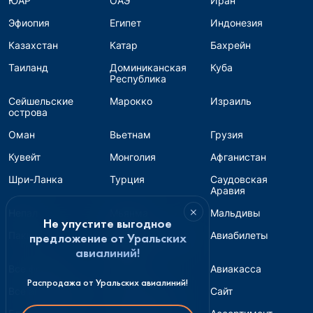
ЮАР
ОАЭ
Иран
Эфиопия
Египет
Индонезия
Казахстан
Катар
Бахрейн
Таиланд
Доминиканская
Куба
Республика
Сейшельские
Марокко
Израиль
острова
Оман
Вьетнам
Грузия
Кувейт
Монголия
Афганистан
Шри-Ланка
Турция
Саудовская
Аравия
×
Непал
Мьянма
Мальдивы
Не упустите выгодное
Пакистан
Авиабилеты для
Авиабилеты
предложение от Уральских
банка
авиалиний!
Все форматы
Страны
Авиакасса
Распродажа от Уральских авиалиний!
Все авиакомпании
Турагентство
Сайт