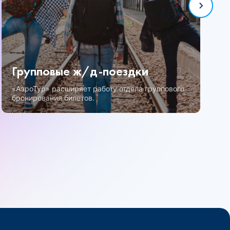
Групповые ж/д-поездки
«АэроТур» расширяет работу отдела группового
бронирования билетов.