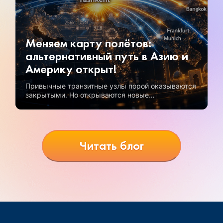
Меняем карту полётов:
альтернативный путь в Азию и
Америку открыт!
Привычные транзитные узлы порой оказываются
закрытыми. Но открываются новые
возможности, и одна из самых перспективных —
полеты через Узбекистан.
Читать блог