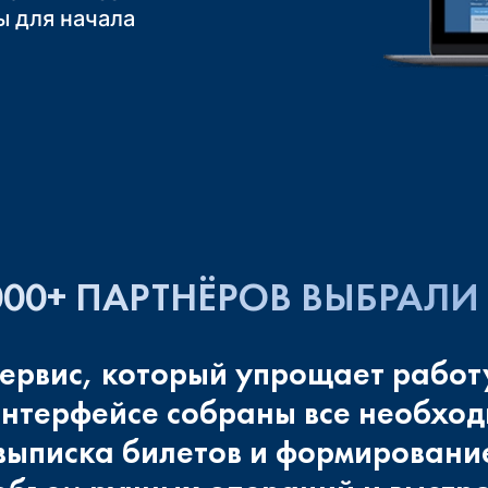
лает путешествие
обным и приятным
 для начала
те комбинировать
иентов
зд». Это
удовлетворённость
уществ групповых
утешественников,
ояльность,
иксированная
ность и вашу
торные обращения
ючение риска
 рынке.
00+ ПАРТНЁРОВ ВЫБРАЛИ 
ервис, который упрощает работ
 интерфейсе собраны все необход
выписка билетов и формирование