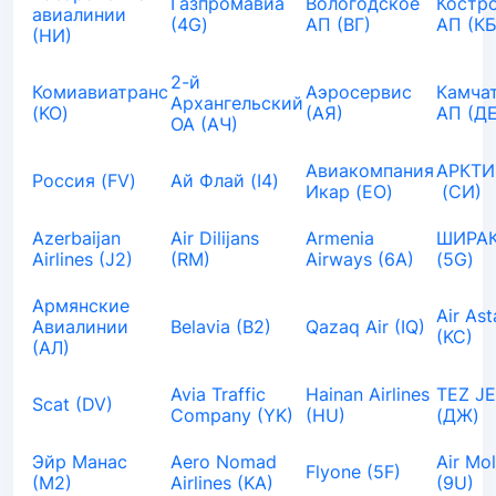
Газпромавиа
Вологодское
Костр
авиалинии
(4G)
АП (ВГ)
АП (КБ
(НИ)
2-й
Комиавиатранс
Аэросервис
Камча
Архангельский
(KO)
(АЯ)
АП (ДЕ
ОА (АЧ)
Авиакомпания
АРКТИ
Россия (FV)
Ай Флай (I4)
Икар (EO)
(СИ)
Azerbaijan
Air Dilijans
Armenia
ШИРАК
Airlines (J2)
(RM)
Airways (6A)
(5G)
Армянские
Air As
Авиалинии
Belavia (B2)
Qazaq Air (IQ)
(KC)
(АЛ)
Avia Traffic
Hainan Airlines
TEZ J
Scat (DV)
Company (YK)
(HU)
(ДЖ)
Эйр Манас
Aero Nomad
Air Mo
Flyone (5F)
(М2)
Airlines (KA)
(9U)