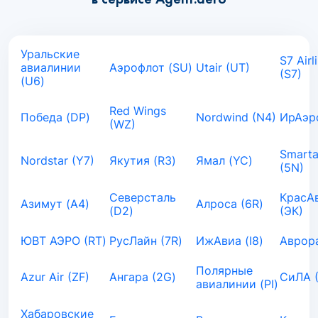
Уральские
S7 Airl
авиалинии
Аэрофлот (SU)
Utair (UT)
(S7)
(U6)
Red Wings
Победа (DP)
Nordwind (N4)
ИрАэро
(WZ)
Smarta
Nordstar (Y7)
Якутия (R3)
Ямал (YC)
(5N)
Северсталь
КрасА
Азимут (A4)
Алроса (6R)
(D2)
(ЭК)
ЮВТ АЭРО (RT)
РусЛайн (7R)
ИжАвиа (I8)
Аврора
Полярные
Azur Air (ZF)
Ангара (2G)
СиЛА 
авиалинии (PI)
Хабаровские