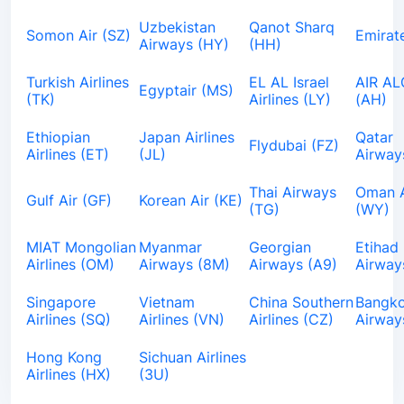
Uzbekistan
Qanot Sharq
Somon Air (SZ)
Emirat
Airways (HY)
(HH)
Turkish Airlines
EL AL Israel
AIR AL
Egyptair (MS)
(TK)
Airlines (LY)
(AH)
Ethiopian
Japan Airlines
Qatar
Flydubai (FZ)
Airlines (ET)
(JL)
Airway
Thai Airways
Oman A
Gulf Air (GF)
Korean Air (KE)
(TG)
(WY)
MIAT Mongolian
Myanmar
Georgian
Etihad
Airlines (OM)
Airways (8M)
Airways (A9)
Airway
Singapore
Vietnam
China Southern
Bangk
Airlines (SQ)
Airlines (VN)
Airlines (CZ)
Airway
Hong Kong
Sichuan Airlines
Airlines (HX)
(3U)