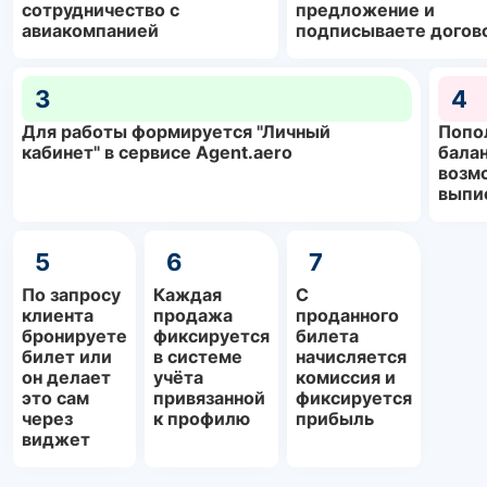
сотрудничество с
предложение и
авиакомпанией
подписываете догов
3
4
Для работы формируется "Личный
Попо
кабинет" в сервисе Agent.aero
балан
возм
выпи
5
6
7
По запросу
Каждая
С
клиента
продажа
проданного
бронируете
фиксируется
билета
билет или
в системе
начисляется
он делает
учёта
комиссия и
это сам
привязанной
фиксируется
через
к профилю
прибыль
виджет