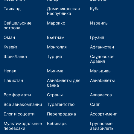
Таиланд
Доминиканская
Куба
Республика
Сейшельские
Марокко
Израиль
острова
Оман
Вьетнам
Грузия
Кувейт
Монголия
Афганистан
Шри-Ланка
Турция
Саудовская
Аравия
Непал
Мьянма
Мальдивы
Пакистан
Авиабилеты для
Авиабилеты
банка
Все форматы
Страны
Авиакасса
Все авиакомпании
Турагентство
Сайт
Блог и соцсети
Перепродажа
Ассортимент
Мультимодальные
Вебинары
Групповые
перевозки
авиабилеты