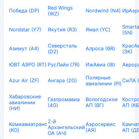
Red Wings
Победа (DP)
Nordwind (N4)
ИрАэро
(WZ)
Smarta
Nordstar (Y7)
Якутия (R3)
Ямал (YC)
(5N)
Северсталь
КрасА
Азимут (A4)
Алроса (6R)
(D2)
(ЭК)
ЮВТ АЭРО (RT)
РусЛайн (7R)
ИжАвиа (I8)
Аврора
Полярные
Azur Air (ZF)
Ангара (2G)
СиЛА 
авиалинии (PI)
Хабаровские
Газпромавиа
Вологодское
Костр
авиалинии
(4G)
АП (ВГ)
АП (КБ
(НИ)
2-й
Комиавиатранс
Аэросервис
Камча
Архангельский
(KO)
(АЯ)
АП (ДЕ
ОА (АЧ)