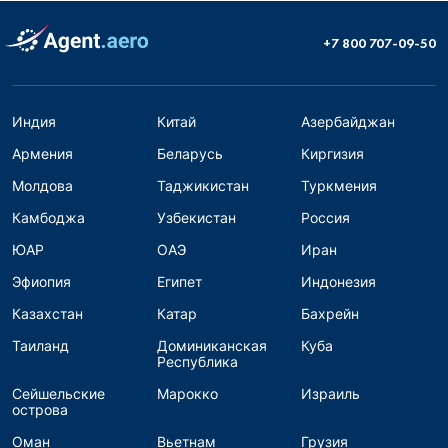
+7 800 707-09-50
Индия
Китай
Азербайджан
Армения
Беларусь
Киргизия
Молдова
Таджикистан
Туркмения
Камбоджа
Узбекистан
Россия
ЮАР
ОАЭ
Иран
Эфиопия
Египет
Индонезия
Казахстан
Катар
Бахрейн
Таиланд
Доминиканская
Куба
Республика
Сейшельские
Марокко
Израиль
острова
Оман
Вьетнам
Грузия