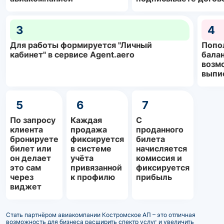
3
4
Для работы формируется "Личный
Попо
кабинет" в сервисе Agent.aero
балан
возм
выпи
5
6
7
По запросу
Каждая
С
клиента
продажа
проданного
бронируете
фиксируется
билета
билет или
в системе
начисляется
он делает
учёта
комиссия и
это сам
привязанной
фиксируется
через
к профилю
прибыль
виджет
Стать партнёром авиакомпании Костромское АП – это отличная
возможность для бизнеса расширить спектр услуг и увеличить