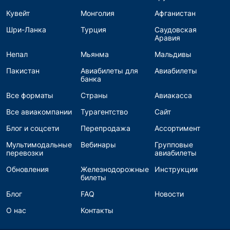
Кувейт
Монголия
Афганистан
Шри-Ланка
Турция
Саудовская
Аравия
Непал
Мьянма
Мальдивы
Пакистан
Авиабилеты для
Авиабилеты
банка
Все форматы
Страны
Авиакасса
Все авиакомпании
Турагентство
Сайт
Блог и соцсети
Перепродажа
Ассортимент
Мультимодальные
Вебинары
Групповые
перевозки
авиабилеты
Обновления
Железнодорожные
Инструкции
билеты
Блог
FAQ
Новости
О нас
Контакты