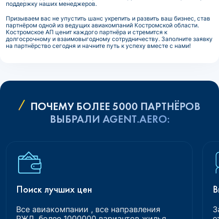
поддержку наших менеджеров.
Призываем вас не упустить шанс укрепить и развить ваш бизнес, став
партнёром одной из ведущих авиакомпаний Костромской области.
Костромское АП ценит каждого партнёра и стремится к
долгосрочному и взаимовыгодному сотрудничеству. Заполните заявку
на партнёрство сегодня и начните путь к успеху вместе с нами!
ПОЧЕМУ БОЛЕЕ 5000 ПАРТНЁРОВ
ВЫБРАЛИ AGENT.AERO:
Поиск лучших цен
В
Все авиакомпании , все направления
З
РЖД, более 1000000 вариантов жилья
о