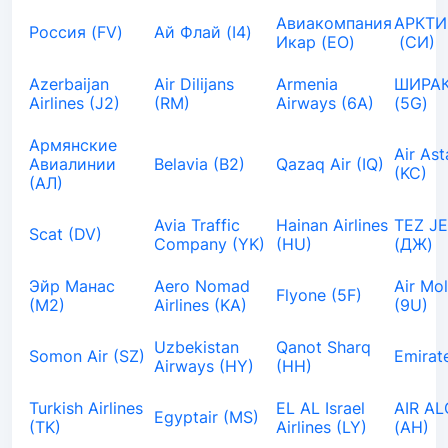
Авиакомпания
АРКТИ
Россия (FV)
Ай Флай (I4)
Икар (EO)
(СИ)
Azerbaijan
Air Dilijans
Armenia
ШИРАК
Airlines (J2)
(RM)
Airways (6A)
(5G)
Армянские
Air As
Авиалинии
Belavia (B2)
Qazaq Air (IQ)
(KC)
(АЛ)
Avia Traffic
Hainan Airlines
TEZ J
Scat (DV)
Company (YK)
(HU)
(ДЖ)
Эйр Манас
Aero Nomad
Air Mo
Flyone (5F)
(М2)
Airlines (KA)
(9U)
Uzbekistan
Qanot Sharq
Somon Air (SZ)
Emirat
Airways (HY)
(HH)
Turkish Airlines
EL AL Israel
AIR AL
Egyptair (MS)
(TK)
Airlines (LY)
(AH)