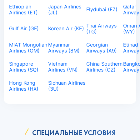
Ethiopian
Japan Airlines
Qatar
Flydubai (FZ)
Airlines (ET)
(JL)
Airway
Thai Airways
Oman A
Gulf Air (GF)
Korean Air (KE)
(TG)
(WY)
MIAT Mongolian
Myanmar
Georgian
Etihad
Airlines (OM)
Airways (8M)
Airways (A9)
Airway
Singapore
Vietnam
China Southern
Bangk
Airlines (SQ)
Airlines (VN)
Airlines (CZ)
Airway
Hong Kong
Sichuan Airlines
Airlines (HX)
(3U)
СПЕЦИАЛЬНЫЕ УСЛОВИЯ