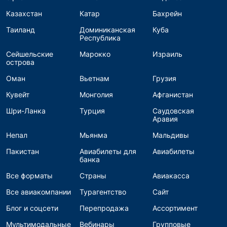
Казахстан
Катар
Бахрейн
Таиланд
Доминиканская
Куба
Республика
Сейшельские
Марокко
Израиль
острова
Оман
Вьетнам
Грузия
Кувейт
Монголия
Афганистан
Шри-Ланка
Турция
Саудовская
Аравия
Непал
Мьянма
Мальдивы
Пакистан
Авиабилеты для
Авиабилеты
банка
Все форматы
Страны
Авиакасса
Все авиакомпании
Турагентство
Сайт
Блог и соцсети
Перепродажа
Ассортимент
Мультимодальные
Вебинары
Групповые