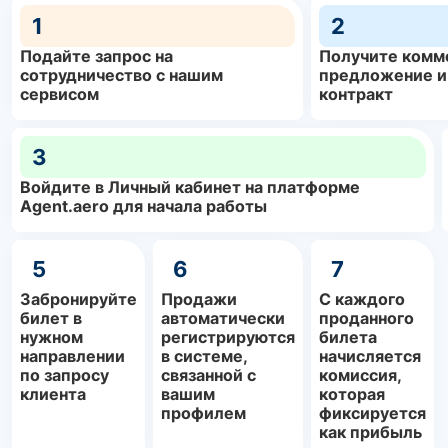
1
2
Подайте запрос на
Получите комм
сотрудничество с нашим
предложение и
сервисом
контракт
3
Войдите в Личный кабинет на платформе
Agent.aero для начала работы
5
6
7
Забронируйте
Продажи
С каждого
билет в
автоматически
проданного
нужном
регистрируются
билета
направлении
в системе,
начисляется
по запросу
связанной с
комиссия,
клиента
вашим
которая
профилем
фиксируется
как прибыль