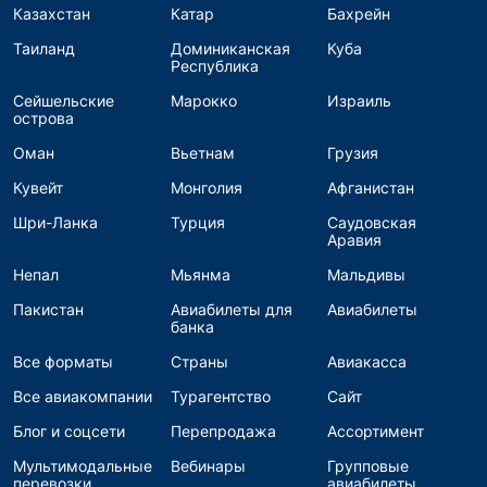
Казахстан
Катар
Бахрейн
Таиланд
Доминиканская
Куба
Республика
Сейшельские
Марокко
Израиль
острова
Оман
Вьетнам
Грузия
Кувейт
Монголия
Афганистан
Шри-Ланка
Турция
Саудовская
Аравия
Непал
Мьянма
Мальдивы
Пакистан
Авиабилеты для
Авиабилеты
банка
Все форматы
Страны
Авиакасса
Все авиакомпании
Турагентство
Сайт
Блог и соцсети
Перепродажа
Ассортимент
Мультимодальные
Вебинары
Групповые
перевозки
авиабилеты