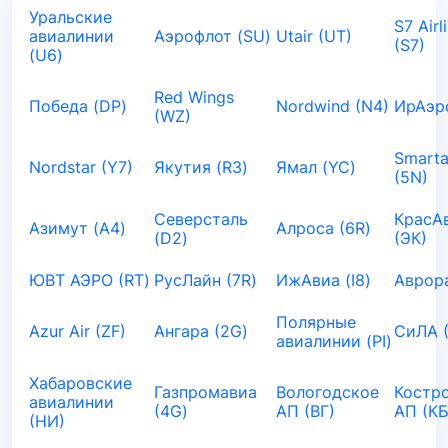
Уральские
S7 Airl
авиалинии
Аэрофлот (SU)
Utair (UT)
(S7)
(U6)
Red Wings
Победа (DP)
Nordwind (N4)
ИрАэро
(WZ)
Smarta
Nordstar (Y7)
Якутия (R3)
Ямал (YC)
(5N)
Северсталь
КрасА
Азимут (A4)
Алроса (6R)
(D2)
(ЭК)
ЮВТ АЭРО (RT)
РусЛайн (7R)
ИжАвиа (I8)
Аврора
Полярные
Azur Air (ZF)
Ангара (2G)
СиЛА 
авиалинии (PI)
Хабаровские
Газпромавиа
Вологодское
Костр
авиалинии
(4G)
АП (ВГ)
АП (КБ
(НИ)