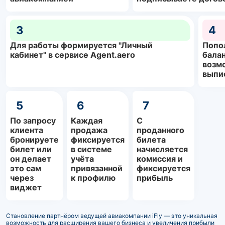
3
4
Для работы формируется "Личный
Попо
кабинет" в сервисе Agent.aero
балан
возм
выпи
5
6
7
По запросу
Каждая
С
клиента
продажа
проданного
бронируете
фиксируется
билета
билет или
в системе
начисляется
он делает
учёта
комиссия и
это сам
привязанной
фиксируется
через
к профилю
прибыль
виджет
Становление партнёром ведущей авиакомпании iFly — это уникальная
возможность для расширения вашего бизнеса и увеличения прибыли