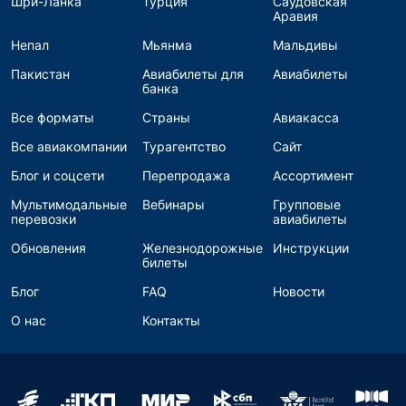
Шри-Ланка
Турция
Саудовская
Аравия
Непал
Мьянма
Мальдивы
Пакистан
Авиабилеты для
Авиабилеты
банка
Все форматы
Страны
Авиакасса
Все авиакомпании
Турагентство
Сайт
Блог и соцсети
Перепродажа
Ассортимент
Мультимодальные
Вебинары
Групповые
перевозки
авиабилеты
Обновления
Железнодорожные
Инструкции
билеты
Блог
FAQ
Новости
О нас
Контакты