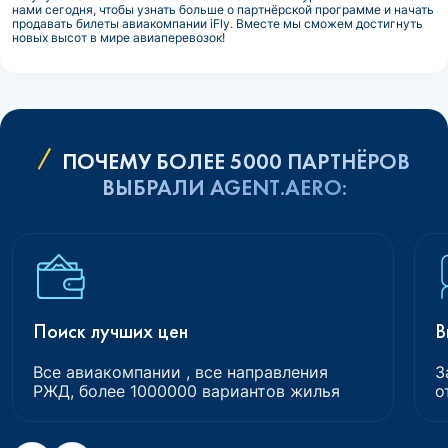
нами сегодня, чтобы узнать больше о партнёрской программе и начать
продавать билеты авиакомпании iFly. Вместе мы сможем достигнуть
новых высот в мире авиаперевозок!
ПОЧЕМУ БОЛЕЕ 5000 ПАРТНЁРОВ
ВЫБРАЛИ AGENT.AERO:
Поиск лучших цен
В
Все авиакомпании , все направления
З
РЖД, более 1000000 вариантов жилья
о