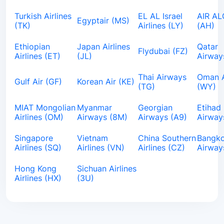
Turkish Airlines
EL AL Israel
AIR AL
Egyptair (MS)
(TK)
Airlines (LY)
(AH)
Ethiopian
Japan Airlines
Qatar
Flydubai (FZ)
Airlines (ET)
(JL)
Airway
Thai Airways
Oman A
Gulf Air (GF)
Korean Air (KE)
(TG)
(WY)
MIAT Mongolian
Myanmar
Georgian
Etihad
Airlines (OM)
Airways (8M)
Airways (A9)
Airway
Singapore
Vietnam
China Southern
Bangk
Airlines (SQ)
Airlines (VN)
Airlines (CZ)
Airway
Hong Kong
Sichuan Airlines
Airlines (HX)
(3U)