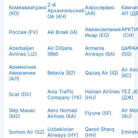
2-й
Комиавиатранс
Аэросервис
Камча
Архангельский
(KO)
(АЯ)
АП (ДЕ
ОА (АЧ)
Авиакомпания
АРКТИ
Россия (FV)
Ай Флай (I4)
Икар (EO)
(СИ)
Azerbaijan
Air Dilijans
Armenia
ШИРАК
Airlines (J2)
(RM)
Airways (6A)
(5G)
Армянские
Air As
Авиалинии
Belavia (B2)
Qazaq Air (IQ)
(KC)
(АЛ)
Avia Traffic
Hainan Airlines
TEZ J
Scat (DV)
Company (YK)
(HU)
(ДЖ)
Эйр Манас
Aero Nomad
Air Mo
Flyone (5F)
(М2)
Airlines (KA)
(9U)
Uzbekistan
Qanot Sharq
Somon Air (SZ)
Emirat
Airways (HY)
(HH)