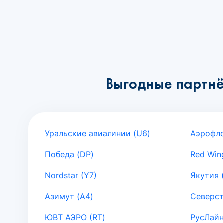
Выгодные партнё
Уральские авиалинии (U6)
Аэрофло
Победа (DP)
Red Win
Nordstar (Y7)
Якутия 
Азимут (A4)
Северст
ЮВТ АЭРО (RT)
РусЛайн