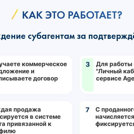
КАК ЭТО РАБОТАЕТ?
дение субагентам за подтвержд
учаете коммерческое
3
Для работы
дложение и
"Личный каб
писываете договор
сервисе Age
дая продажа
7
С проданног
сируется в системе
начисляется
та привязанной к
фиксируетс
филю