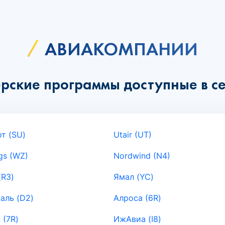
АВИАКОМПАНИИ
рские программы доступные в се
т (SU)
Utair (UT)
gs (WZ)
Nordwind (N4)
(R3)
Ямал (YC)
аль (D2)
Алроса (6R)
 (7R)
ИжАвиа (I8)