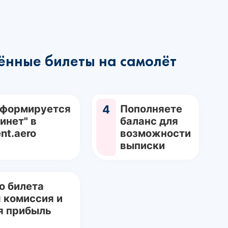
ённые билеты на самолёт
 формируется
4
Пополняете
инет" в
баланс для
nt.aero
возможности
выписки
о билета
 комиссия и
я прибыль