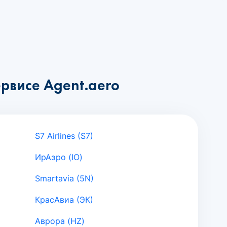
рвисе Agent.aero
S7 Airlines (S7)
ИрАэро (IO)
Smartavia (5N)
КрасАвиа (ЭК)
Аврора (HZ)