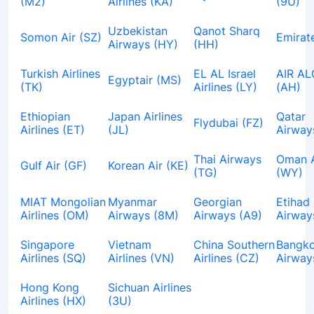
(М2)
Airlines (KA)
(9U)
Uzbekistan
Qanot Sharq
Somon Air (SZ)
Emirat
Airways (HY)
(HH)
Turkish Airlines
EL AL Israel
AIR AL
Egyptair (MS)
(TK)
Airlines (LY)
(AH)
Ethiopian
Japan Airlines
Qatar
Flydubai (FZ)
Airlines (ET)
(JL)
Airway
Thai Airways
Oman A
Gulf Air (GF)
Korean Air (KE)
(TG)
(WY)
MIAT Mongolian
Myanmar
Georgian
Etihad
Airlines (OM)
Airways (8M)
Airways (A9)
Airway
Singapore
Vietnam
China Southern
Bangk
Airlines (SQ)
Airlines (VN)
Airlines (CZ)
Airway
Hong Kong
Sichuan Airlines
Airlines (HX)
(3U)