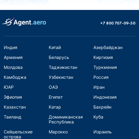
+7 800 707-09-50
Индия
Китай
Азербайджан
Армения
Беларусь
Киргизия
Молдова
Таджикистан
Туркмения
Камбоджа
Узбекистан
Россия
ЮАР
ОАЭ
Иран
Эфиопия
Египет
Индонезия
Казахстан
Катар
Бахрейн
Таиланд
Доминиканская
Куба
Республика
Сейшельские
Марокко
Израиль
острова