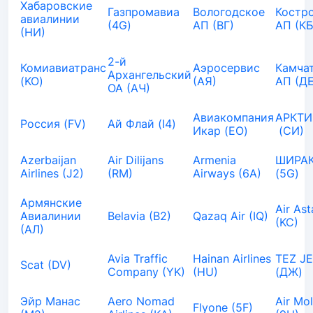
Хабаровские
Газпромавиа
Вологодское
Костр
авиалинии
(4G)
АП (ВГ)
АП (КБ
(НИ)
2-й
Комиавиатранс
Аэросервис
Камча
Архангельский
(KO)
(АЯ)
АП (ДЕ
ОА (АЧ)
Авиакомпания
АРКТИ
Россия (FV)
Ай Флай (I4)
Икар (EO)
(СИ)
Azerbaijan
Air Dilijans
Armenia
ШИРАК
Airlines (J2)
(RM)
Airways (6A)
(5G)
Армянские
Air As
Авиалинии
Belavia (B2)
Qazaq Air (IQ)
(KC)
(АЛ)
Avia Traffic
Hainan Airlines
TEZ J
Scat (DV)
Company (YK)
(HU)
(ДЖ)
Эйр Манас
Aero Nomad
Air Mo
Flyone (5F)