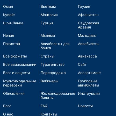
Оман
Вьетнам
Грузия
Кувейт
Монголия
Афганистан
Шри-Ланка
Турция
Саудовская
Аравия
Непал
Мьянма
Мальдивы
Пакистан
Авиабилеты для
Авиабилеты
банка
Все форматы
Страны
Авиакасса
Все авиакомпании
Турагентство
Сайт
Блог и соцсети
Перепродажа
Ассортимент
Мультимодальные
Вебинары
Групповые
перевозки
авиабилеты
Обновления
Железнодорожные
Инструкции
билеты
Блог
FAQ
Новости
О нас
Контакты