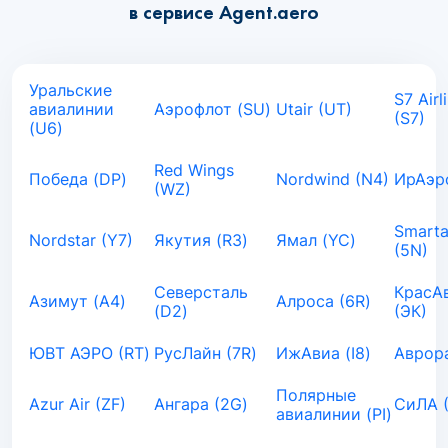
в сервисе Agent.aero
Уральские
S7 Airl
авиалинии
Аэрофлот (SU)
Utair (UT)
(S7)
(U6)
Red Wings
Победа (DP)
Nordwind (N4)
ИрАэро
(WZ)
Smarta
Nordstar (Y7)
Якутия (R3)
Ямал (YC)
(5N)
Северсталь
КрасА
Азимут (A4)
Алроса (6R)
(D2)
(ЭК)
ЮВТ АЭРО (RT)
РусЛайн (7R)
ИжАвиа (I8)
Аврора
Полярные
Azur Air (ZF)
Ангара (2G)
СиЛА 
авиалинии (PI)