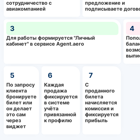
сотрудничество с
предложение и
авиакомпанией
подписываете догов
3
4
Для работы формируется "Личный
Попо
кабинет" в сервисе Agent.aero
балан
возм
выпи
5
6
7
По запросу
Каждая
С
клиента
продажа
проданного
бронируете
фиксируется
билета
билет или
в системе
начисляется
он делает
учёта
комиссия и
это сам
привязанной
фиксируется
через
к профилю
прибыль
виджет