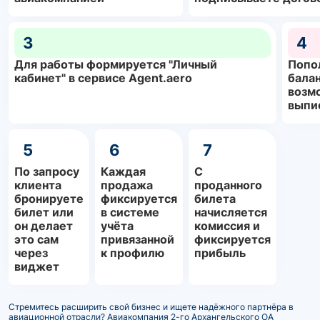
3
4
Для работы формируется "Личный
Попо
кабинет" в сервисе Agent.aero
балан
возм
выпи
5
6
7
По запросу
Каждая
С
клиента
продажа
проданного
бронируете
фиксируется
билета
билет или
в системе
начисляется
он делает
учёта
комиссия и
это сам
привязанной
фиксируется
через
к профилю
прибыль
виджет
Стремитесь расширить свой бизнес и ищете надёжного партнёра в
авиационной отрасли? Авиакомпания 2-го Архангельского ОА