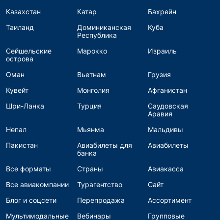
Казахстан
Катар
Бахрейн
Таиланд
Доминиканская
Куба
Республика
Сейшельские
Марокко
Израиль
острова
Оман
Вьетнам
Грузия
Кувейт
Монголия
Афганистан
Шри-Ланка
Турция
Саудовская
Аравия
Непал
Мьянма
Мальдивы
Пакистан
Авиабилеты для
Авиабилеты
банка
Все форматы
Страны
Авиакасса
Все авиакомпании
Турагентство
Сайт
Блог и соцсети
Перепродажа
Ассортимент
Мультимодальные
Вебинары
Групповые