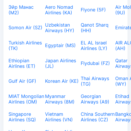
Эйр Манас
Aero Nomad
Air Mo
Flyone (5F)
(М2)
Airlines (KA)
(9U)
Uzbekistan
Qanot Sharq
Somon Air (SZ)
Emirat
Airways (HY)
(HH)
Turkish Airlines
EL AL Israel
AIR AL
Egyptair (MS)
(TK)
Airlines (LY)
(AH)
Ethiopian
Japan Airlines
Qatar
Flydubai (FZ)
Airlines (ET)
(JL)
Airway
Thai Airways
Oman A
Gulf Air (GF)
Korean Air (KE)
(TG)
(WY)
MIAT Mongolian
Myanmar
Georgian
Etihad
Airlines (OM)
Airways (8M)
Airways (A9)
Airway
Singapore
Vietnam
China Southern
Bangk
Airlines (SQ)
Airlines (VN)
Airlines (CZ)
Airway