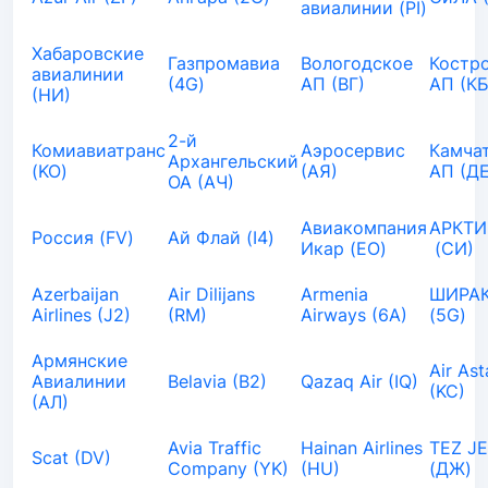
авиалинии (PI)
Хабаровские
Газпромавиа
Вологодское
Костр
авиалинии
(4G)
АП (ВГ)
АП (КБ
(НИ)
2-й
Комиавиатранс
Аэросервис
Камча
Архангельский
(KO)
(АЯ)
АП (ДЕ
ОА (АЧ)
Авиакомпания
АРКТИ
Россия (FV)
Ай Флай (I4)
Икар (EO)
(СИ)
Azerbaijan
Air Dilijans
Armenia
ШИРАК
Airlines (J2)
(RM)
Airways (6A)
(5G)
Армянские
Air As
Авиалинии
Belavia (B2)
Qazaq Air (IQ)
(KC)
(АЛ)
Avia Traffic
Hainan Airlines
TEZ J
Scat (DV)
Company (YK)
(HU)
(ДЖ)