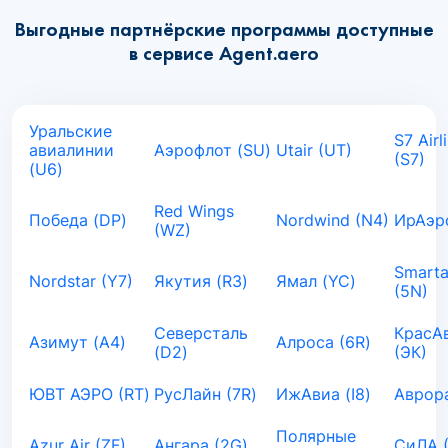
Выгодные партнёрские программы доступные
в сервисе Agent.aero
Уральские
S7 Airl
авиалинии
Аэрофлот (SU)
Utair (UT)
(S7)
(U6)
Red Wings
Победа (DP)
Nordwind (N4)
ИрАэро
(WZ)
Smarta
Nordstar (Y7)
Якутия (R3)
Ямал (YC)
(5N)
Северсталь
КрасА
Азимут (A4)
Алроса (6R)
(D2)
(ЭК)
ЮВТ АЭРО (RT)
РусЛайн (7R)
ИжАвиа (I8)
Аврора
Полярные
Azur Air (ZF)
Ангара (2G)
СиЛА 