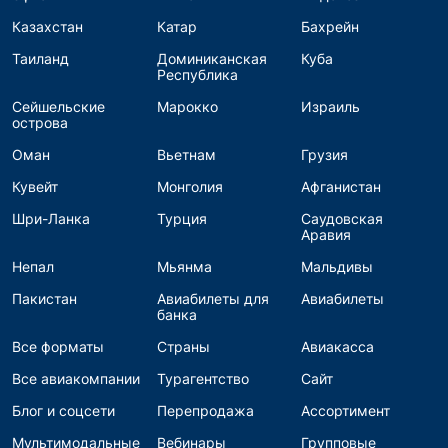
Казахстан
Катар
Бахрейн
Таиланд
Доминиканская
Куба
Республика
Сейшельские
Марокко
Израиль
острова
Оман
Вьетнам
Грузия
Кувейт
Монголия
Афганистан
Шри-Ланка
Турция
Саудовская
Аравия
Непал
Мьянма
Мальдивы
Пакистан
Авиабилеты для
Авиабилеты
банка
Все форматы
Страны
Авиакасса
Все авиакомпании
Турагентство
Сайт
Блог и соцсети
Перепродажа
Ассортимент
Мультимодальные
Вебинары
Групповые