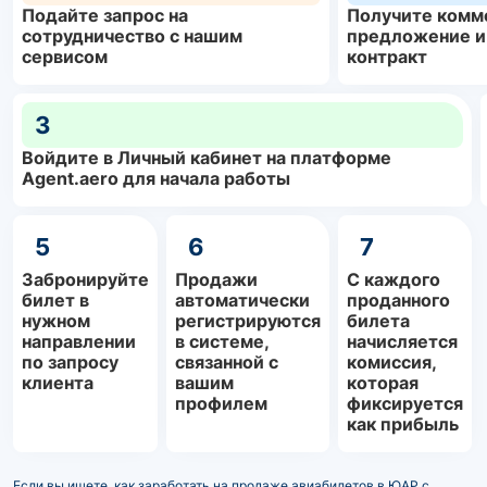
Подайте запрос на
Получите комм
сотрудничество с нашим
предложение и
сервисом
контракт
3
Войдите в Личный кабинет на платформе
Agent.aero для начала работы
5
6
7
Забронируйте
Продажи
С каждого
билет в
автоматически
проданного
нужном
регистрируются
билета
направлении
в системе,
начисляется
по запросу
связанной с
комиссия,
клиента
вашим
которая
профилем
фиксируется
как прибыль
Если вы ищете, как заработать на продаже авиабилетов в ЮАР с