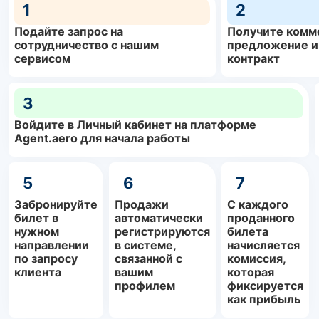
1
2
Подайте запрос на
Получите комм
сотрудничество с нашим
предложение и
сервисом
контракт
3
Войдите в Личный кабинет на платформе
Agent.aero для начала работы
5
6
7
Забронируйте
Продажи
С каждого
билет в
автоматически
проданного
нужном
регистрируются
билета
направлении
в системе,
начисляется
по запросу
связанной с
комиссия,
клиента
вашим
которая
профилем
фиксируется
как прибыль