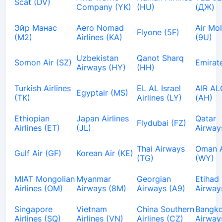
Scat (DV)
Company (YK)
(HU)
(ДЖ)
Эйр Манас
Aero Nomad
Air Mo
Flyone (5F)
(М2)
Airlines (KA)
(9U)
Uzbekistan
Qanot Sharq
Somon Air (SZ)
Emirat
Airways (HY)
(HH)
Turkish Airlines
EL AL Israel
AIR AL
Egyptair (MS)
(TK)
Airlines (LY)
(AH)
Ethiopian
Japan Airlines
Qatar
Flydubai (FZ)
Airlines (ET)
(JL)
Airway
Thai Airways
Oman A
Gulf Air (GF)
Korean Air (KE)
(TG)
(WY)
MIAT Mongolian
Myanmar
Georgian
Etihad
Airlines (OM)
Airways (8M)
Airways (A9)
Airway
Singapore
Vietnam
China Southern
Bangk
Airlines (SQ)
Airlines (VN)
Airlines (CZ)
Airway