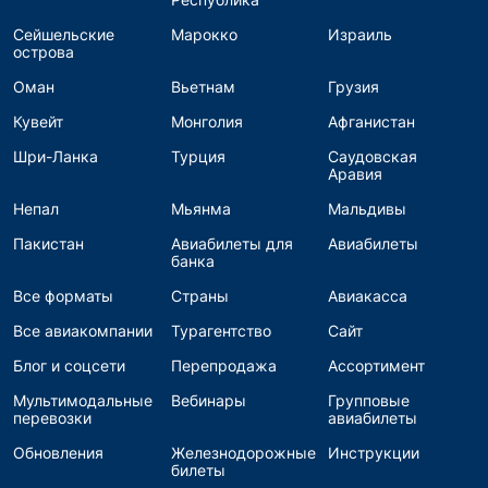
Сейшельские
Марокко
Израиль
острова
Оман
Вьетнам
Грузия
Кувейт
Монголия
Афганистан
Шри-Ланка
Турция
Саудовская
Аравия
Непал
Мьянма
Мальдивы
Пакистан
Авиабилеты для
Авиабилеты
банка
Все форматы
Страны
Авиакасса
Все авиакомпании
Турагентство
Сайт
Блог и соцсети
Перепродажа
Ассортимент
Мультимодальные
Вебинары
Групповые
перевозки
авиабилеты
Обновления
Железнодорожные
Инструкции
билеты