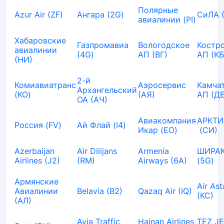
Полярные
Azur Air (ZF)
Ангара (2G)
СиЛА 
авиалинии (PI)
Хабаровские
Газпромавиа
Вологодское
Костр
авиалинии
(4G)
АП (ВГ)
АП (КБ
(НИ)
2-й
Комиавиатранс
Аэросервис
Камча
Архангельский
(KO)
(АЯ)
АП (ДЕ
ОА (АЧ)
Авиакомпания
АРКТИ
Россия (FV)
Ай Флай (I4)
Икар (EO)
(СИ)
Azerbaijan
Air Dilijans
Armenia
ШИРАК
Airlines (J2)
(RM)
Airways (6A)
(5G)
Армянские
Air As
Авиалинии
Belavia (B2)
Qazaq Air (IQ)
(KC)
(АЛ)
Avia Traffic
Hainan Airlines
TEZ J