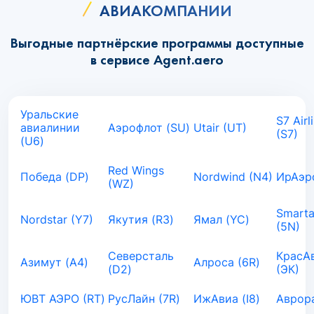
АВИАКОМПАНИИ
Выгодные партнёрские программы доступные
в сервисе Agent.aero
Уральские
S7 Airl
авиалинии
Аэрофлот (SU)
Utair (UT)
(S7)
(U6)
Red Wings
Победа (DP)
Nordwind (N4)
ИрАэро
(WZ)
Smarta
Nordstar (Y7)
Якутия (R3)
Ямал (YC)
(5N)
Северсталь
КрасА
Азимут (A4)
Алроса (6R)
(D2)
(ЭК)
ЮВТ АЭРО (RT)
РусЛайн (7R)
ИжАвиа (I8)
Аврора