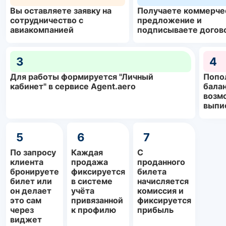
Вы оставляете заявку на
Получаете коммерче
сотрудничество с
предложение и
авиакомпанией
подписываете догов
3
4
Для работы формируется "Личный
Попо
кабинет" в сервисе Agent.aero
балан
возм
выпи
5
6
7
По запросу
Каждая
С
клиента
продажа
проданного
бронируете
фиксируется
билета
билет или
в системе
начисляется
он делает
учёта
комиссия и
это сам
привязанной
фиксируется
через
к профилю
прибыль
виджет