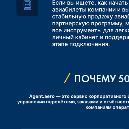
упрощает логистику и де
Если вы ищете, как начать
клиентов максимально уд
Главный плюс — вы сможе
более комфортным для кл
авиабилеты компании и в
маршруты «Самолёт + Пое
Это не только повышает 
стабильную продажу авиа
Одним из ключевых преим
идеальное решение для п
услугой, но и укрепляет л
партнерскую программу, 
авиаперевозок является ф
которое повысит их лояль
увеличивая шансы на пов
все инструменты для легко
стоимость билетов и искл
конкурентоспособность на
и продажи
личный кабинет и поддер
нехватки мест на рейсе
этапе подключения.
ПОЧЕМУ 50
Agent.aero — это сервис корпоративного
управлении перелётами, заказами и отчётност
компаниям операт