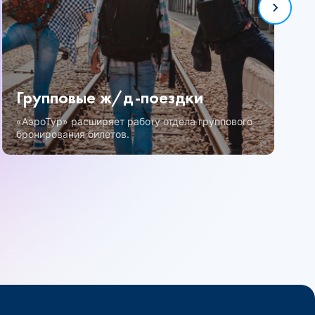
Групповые ж/д-поездки
«АэроТур» расширяет работу отдела группового
бронирования билетов.