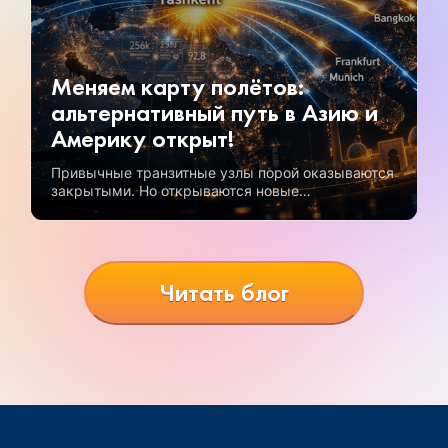
Меняем карту полётов:
альтернативный путь в Азию и
Америку открыт!
Привычные транзитные узлы порой оказываются
закрытыми. Но открываются новые
возможности, и одна из самых перспективных —
полеты через Узбекистан.
Читать блог