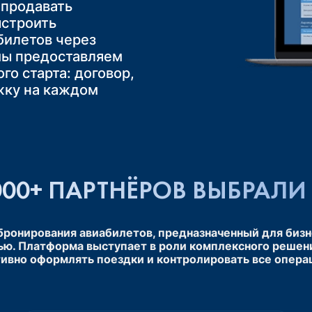
лает путешествие
 продавать
обным и приятным
те комбинировать
иентов
ыстроить
зд». Это
удовлетворённость
билетов через
уществ групповых
утешественников,
ояльность,
мы предоставляем
иксированная
ность и вашу
торные обращения
го старта: договор,
ючение риска
 рынке.
жку на каждом
00+ ПАРТНЁРОВ ВЫБРАЛИ 
 бронирования авиабилетов, предназначенный для бизн
ью. Платформа выступает в роли комплексного решен
ивно оформлять поездки и контролировать все операц