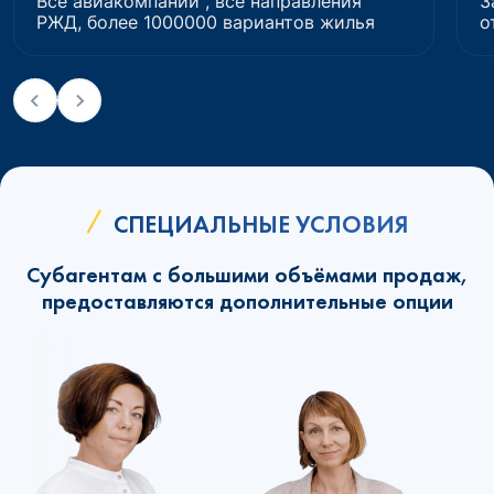
Все авиакомпании , все направления
З
РЖД, более 1000000 вариантов жилья
о
СПЕЦИАЛЬНЫЕ УСЛОВИЯ
Субагентам с большими объёмами продаж,
предоставляются дополнительные опции