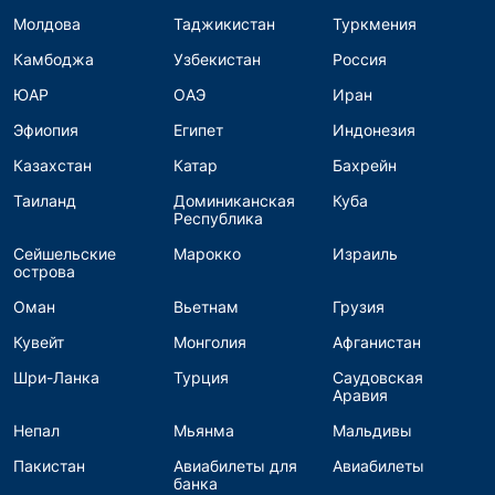
Молдова
Таджикистан
Туркмения
Камбоджа
Узбекистан
Россия
ЮАР
ОАЭ
Иран
Эфиопия
Египет
Индонезия
Казахстан
Катар
Бахрейн
Таиланд
Доминиканская
Куба
Республика
Сейшельские
Марокко
Израиль
острова
Оман
Вьетнам
Грузия
Кувейт
Монголия
Афганистан
Шри-Ланка
Турция
Саудовская
Аравия
Непал
Мьянма
Мальдивы
Пакистан
Авиабилеты для
Авиабилеты
банка