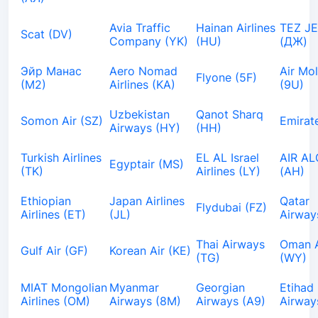
Avia Traffic
Hainan Airlines
TEZ J
Scat (DV)
Company (YK)
(HU)
(ДЖ)
Эйр Манас
Aero Nomad
Air Mo
Flyone (5F)
(М2)
Airlines (KA)
(9U)
Uzbekistan
Qanot Sharq
Somon Air (SZ)
Emirat
Airways (HY)
(HH)
Turkish Airlines
EL AL Israel
AIR AL
Egyptair (MS)
(TK)
Airlines (LY)
(AH)
Ethiopian
Japan Airlines
Qatar
Flydubai (FZ)
Airlines (ET)
(JL)
Airway
Thai Airways
Oman A
Gulf Air (GF)
Korean Air (KE)
(TG)
(WY)
MIAT Mongolian
Myanmar
Georgian
Etihad
Airlines (OM)
Airways (8M)
Airways (A9)
Airway