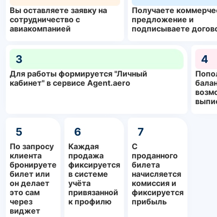
Вы оставляете заявку на
Получаете коммерче
сотрудничество с
предложение и
авиакомпанией
подписываете догов
3
4
Для работы формируется "Личный
Попо
кабинет" в сервисе Agent.aero
балан
возм
выпи
5
6
7
По запросу
Каждая
С
клиента
продажа
проданного
бронируете
фиксируется
билета
билет или
в системе
начисляется
он делает
учёта
комиссия и
это сам
привязанной
фиксируется
через
к профилю
прибыль
виджет