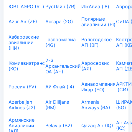
ЮВТ АЭРО (RT)
РусЛайн (7R)
ИжАвиа (I8)
Аврора
Полярные
Azur Air (ZF)
Ангара (2G)
СиЛА 
авиалинии (PI)
Хабаровские
Газпромавиа
Вологодское
Костр
авиалинии
(4G)
АП (ВГ)
АП (КБ
(НИ)
2-й
Комиавиатранс
Аэросервис
Камча
Архангельский
(KO)
(АЯ)
АП (ДЕ
ОА (АЧ)
Авиакомпания
АРКТИ
Россия (FV)
Ай Флай (I4)
Икар (EO)
(СИ)
Azerbaijan
Air Dilijans
Armenia
ШИРАК
Airlines (J2)
(RM)
Airways (6A)
(5G)
Армянские
Air As
Авиалинии
Belavia (B2)
Qazaq Air (IQ)
(KC)
(АЛ)