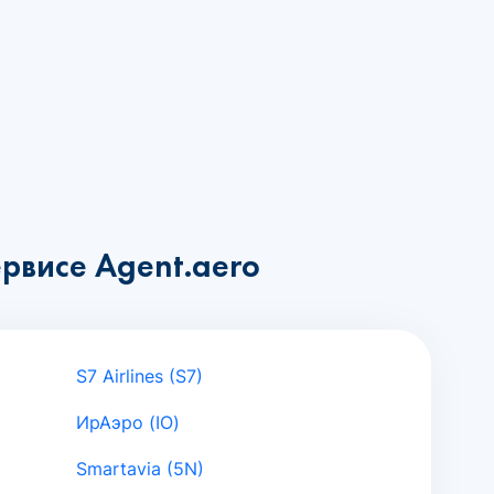
рвисе Agent.aero
S7 Airlines (S7)
ИрАэро (IO)
Smartavia (5N)