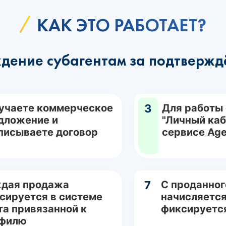
КАК ЭТО РАБОТАЕТ?
дение субагентам за подтвержд
учаете коммерческое
3
Для работы
дложение и
"Личный каб
писываете договор
сервисе Age
дая продажа
7
С проданног
сируется в системе
начисляется
та привязанной к
фиксируетс
филю