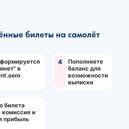
ённые билеты на самолёт
 формируется
4
Пополняете
инет" в
баланс для
nt.aero
возможности
выписки
о билета
 комиссия и
я прибыль