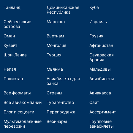
Таиланд
Доминиканская
Куба
Республика
Сейшельские
Марокко
Израиль
острова
Оман
Вьетнам
Грузия
Кувейт
Монголия
Афганистан
Шри-Ланка
Турция
Саудовская
Аравия
Непал
Мьянма
Мальдивы
Пакистан
Авиабилеты для
Авиабилеты
банка
Все форматы
Страны
Авиакасса
Все авиакомпании
Турагентство
Сайт
Блог и соцсети
Перепродажа
Ассортимент
Мультимодальные
Вебинары
Групповые
перевозки
авиабилеты