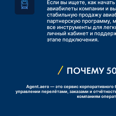
упрощает логистику и де
Если вы ищете, как начать
клиентов максимально уд
Главный плюс — вы сможе
более комфортным для кл
авиабилеты компании и в
маршруты «Самолёт + Пое
Это не только повышает 
стабильную продажу авиа
Одним из ключевых преим
идеальное решение для п
услугой, но и укрепляет л
партнерскую программу, 
авиаперевозок является ф
которое повысит их лояль
увеличивая шансы на пов
все инструменты для легко
стоимость билетов и искл
конкурентоспособность на
и продажи
личный кабинет и поддер
нехватки мест на рейсе
этапе подключения.
ПОЧЕМУ 50
Agent.aero — это сервис корпоративного
управлении перелётами, заказами и отчётност
компаниям операт