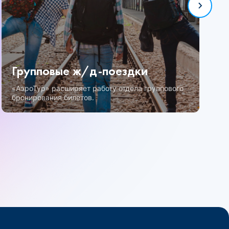
Групповые ж/д-поездки
«АэроТур» расширяет работу отдела группового
бронирования билетов.