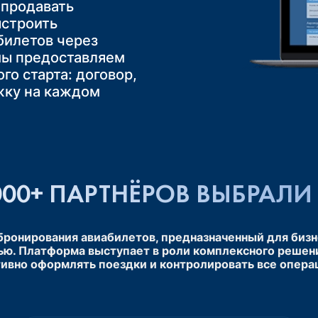
лает путешествие
 продавать
обным и приятным
те комбинировать
иентов
ыстроить
зд». Это
удовлетворённость
билетов через
уществ групповых
утешественников,
ояльность,
мы предоставляем
иксированная
ность и вашу
торные обращения
го старта: договор,
ючение риска
 рынке.
жку на каждом
00+ ПАРТНЁРОВ ВЫБРАЛИ 
 бронирования авиабилетов, предназначенный для бизн
ью. Платформа выступает в роли комплексного решен
ивно оформлять поездки и контролировать все операц