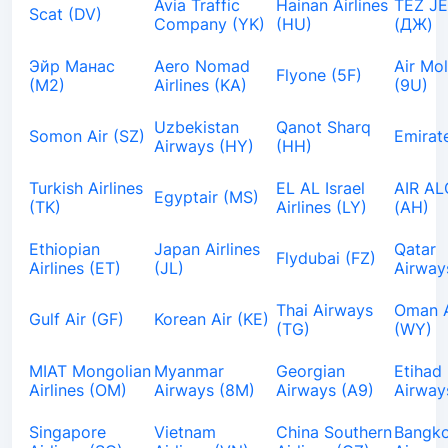
Avia Traffic
Hainan Airlines
TEZ J
Scat (DV)
Company (YK)
(HU)
(ДЖ)
Эйр Манас
Aero Nomad
Air Mo
Flyone (5F)
(М2)
Airlines (KA)
(9U)
Uzbekistan
Qanot Sharq
Somon Air (SZ)
Emirat
Airways (HY)
(HH)
Turkish Airlines
EL AL Israel
AIR AL
Egyptair (MS)
(TK)
Airlines (LY)
(AH)
Ethiopian
Japan Airlines
Qatar
Flydubai (FZ)
Airlines (ET)
(JL)
Airway
Thai Airways
Oman A
Gulf Air (GF)
Korean Air (KE)
(TG)
(WY)
MIAT Mongolian
Myanmar
Georgian
Etihad
Airlines (OM)
Airways (8M)
Airways (A9)
Airway
Singapore
Vietnam
China Southern
Bangk