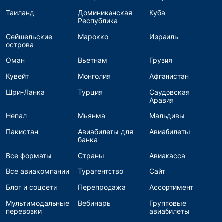
Таиланд
Доминиканская
Куба
Республика
Сейшельские
Марокко
Израиль
острова
Оман
Вьетнам
Грузия
Кувейт
Монголия
Афганистан
Шри-Ланка
Турция
Саудовская
Аравия
Непал
Мьянма
Мальдивы
Пакистан
Авиабилеты для
Авиабилеты
банка
Все форматы
Страны
Авиакасса
Все авиакомпании
Турагентство
Сайт
Блог и соцсети
Перепродажа
Ассортимент
Мультимодальные
Вебинары
Групповые
перевозки
авиабилеты