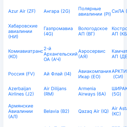
Полярные
Azur Air (ZF)
Ангара (2G)
СиЛА 
авиалинии (PI)
Хабаровские
Газпромавиа
Вологодское
Костр
авиалинии
(4G)
АП (ВГ)
АП (КБ
(НИ)
2-й
Комиавиатранс
Аэросервис
Камча
Архангельский
(KO)
(АЯ)
АП (ДЕ
ОА (АЧ)
Авиакомпания
АРКТИ
Россия (FV)
Ай Флай (I4)
Икар (EO)
(СИ)
Azerbaijan
Air Dilijans
Armenia
ШИРАК
Airlines (J2)
(RM)
Airways (6A)
(5G)
Армянские
Air As
Авиалинии
Belavia (B2)
Qazaq Air (IQ)
(KC)
(АЛ)