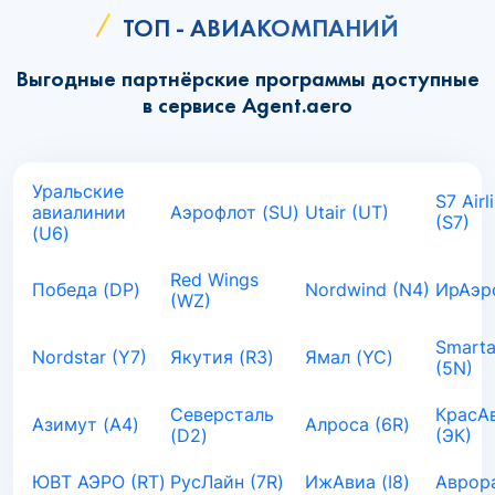
ТОП - АВИАКОМПАНИЙ
Выгодные партнёрские программы доступные
в сервисе Agent.aero
Уральские
S7 Airl
авиалинии
Аэрофлот (SU)
Utair (UT)
(S7)
(U6)
Red Wings
Победа (DP)
Nordwind (N4)
ИрАэро
(WZ)
Smarta
Nordstar (Y7)
Якутия (R3)
Ямал (YC)
(5N)
Северсталь
КрасА
Азимут (A4)
Алроса (6R)
(D2)
(ЭК)
ЮВТ АЭРО (RT)
РусЛайн (7R)
ИжАвиа (I8)
Аврора