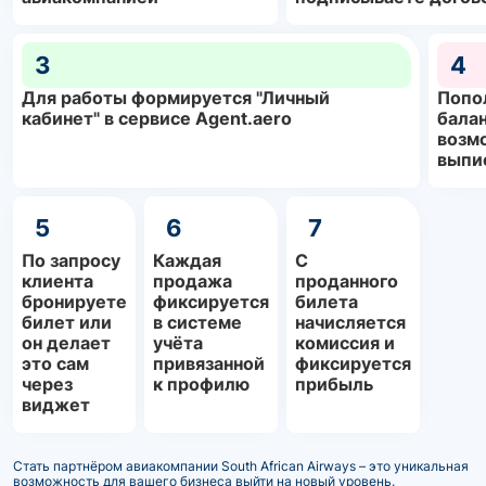
3
4
Для работы формируется "Личный
Попо
кабинет" в сервисе Agent.aero
балан
возм
выпи
5
6
7
По запросу
Каждая
С
клиента
продажа
проданного
бронируете
фиксируется
билета
билет или
в системе
начисляется
он делает
учёта
комиссия и
это сам
привязанной
фиксируется
через
к профилю
прибыль
виджет
Стать партнёром авиакомпании South African Airways – это уникальная
возможность для вашего бизнеса выйти на новый уровень.