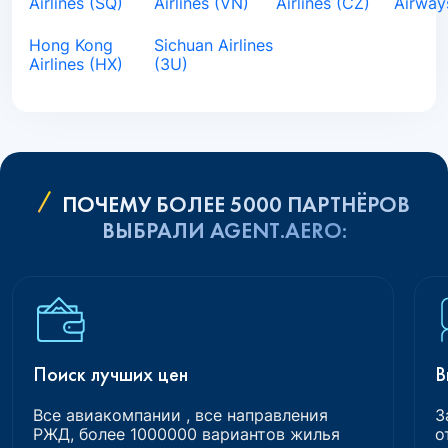
Airlines (SQ)
Airlines (VN)
Airlines (CZ)
Airway
Hong Kong
Sichuan Airlines
Airlines (HX)
(3U)
ПОЧЕМУ БОЛЕЕ 5000 ПАРТНЁРОВ
ВЫБРАЛИ AGENT.AERO:
Поиск лучших цен
В
Все авиакомпании , все направления
З
РЖД, более 1000000 вариантов жилья
о