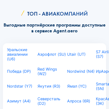
ТОП - АВИАКОМПАНИЙ
Выгодные партнёрские программы доступные
в сервисе Agent.aero
Уральские
S7 Airl
авиалинии
Аэрофлот (SU)
Utair (UT)
(S7)
(U6)
Red Wings
Победа (DP)
Nordwind (N4)
ИрАэро
(WZ)
Smarta
Nordstar (Y7)
Якутия (R3)
Ямал (YC)
(5N)
Северсталь
КрасА
Азимут (A4)
Алроса (6R)
(D2)
(ЭК)