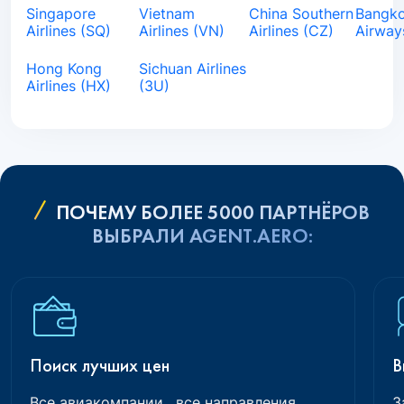
Singapore
Vietnam
China Southern
Bangk
Airlines (SQ)
Airlines (VN)
Airlines (CZ)
Airway
Hong Kong
Sichuan Airlines
Airlines (HX)
(3U)
ПОЧЕМУ БОЛЕЕ 5000 ПАРТНЁРОВ
ВЫБРАЛИ AGENT.AERO:
Поиск лучших цен
В
Все авиакомпании , все направления
З