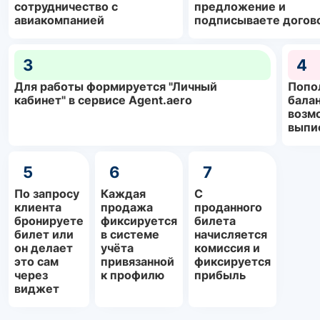
сотрудничество с
предложение и
авиакомпанией
подписываете догов
3
4
Для работы формируется "Личный
Попо
кабинет" в сервисе Agent.aero
балан
возм
выпи
5
6
7
По запросу
Каждая
С
клиента
продажа
проданного
бронируете
фиксируется
билета
билет или
в системе
начисляется
он делает
учёта
комиссия и
это сам
привязанной
фиксируется
через
к профилю
прибыль
виджет