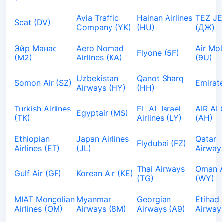
Avia Traffic
Hainan Airlines
TEZ J
Scat (DV)
Company (YK)
(HU)
(ДЖ)
Эйр Манас
Aero Nomad
Air Mo
Flyone (5F)
(М2)
Airlines (KA)
(9U)
Uzbekistan
Qanot Sharq
Somon Air (SZ)
Emirat
Airways (HY)
(HH)
Turkish Airlines
EL AL Israel
AIR AL
Egyptair (MS)
(TK)
Airlines (LY)
(AH)
Ethiopian
Japan Airlines
Qatar
Flydubai (FZ)
Airlines (ET)
(JL)
Airway
Thai Airways
Oman A
Gulf Air (GF)
Korean Air (KE)
(TG)
(WY)
MIAT Mongolian
Myanmar
Georgian
Etihad
Airlines (OM)
Airways (8M)
Airways (A9)
Airway