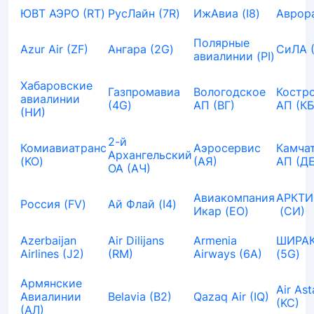
ЮВТ АЭРО (RT)
РусЛайн (7R)
ИжАвиа (I8)
Аврора
Полярные
Azur Air (ZF)
Ангара (2G)
СиЛА 
авиалинии (PI)
Хабаровские
Газпромавиа
Вологодское
Костр
авиалинии
(4G)
АП (ВГ)
АП (КБ
(НИ)
2-й
Комиавиатранс
Аэросервис
Камча
Архангельский
(KO)
(АЯ)
АП (ДЕ
ОА (АЧ)
Авиакомпания
АРКТИ
Россия (FV)
Ай Флай (I4)
Икар (EO)
(СИ)
Azerbaijan
Air Dilijans
Armenia
ШИРАК
Airlines (J2)
(RM)
Airways (6A)
(5G)
Армянские
Air As
Авиалинии
Belavia (B2)
Qazaq Air (IQ)
(KC)
(АЛ)