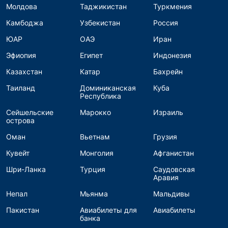
Молдова
Таджикистан
Туркмения
Камбоджа
Узбекистан
Россия
ЮАР
ОАЭ
Иран
Эфиопия
Египет
Индонезия
Казахстан
Катар
Бахрейн
Таиланд
Доминиканская
Куба
Республика
Сейшельские
Марокко
Израиль
острова
Оман
Вьетнам
Грузия
Кувейт
Монголия
Афганистан
Шри-Ланка
Турция
Саудовская
Аравия
Непал
Мьянма
Мальдивы
Пакистан
Авиабилеты для
Авиабилеты
банка