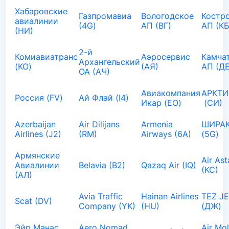
Хабаровские
Газпромавиа
Вологодское
Костр
авиалинии
(4G)
АП (ВГ)
АП (КБ
(НИ)
2-й
Комиавиатранс
Аэросервис
Камча
Архангельский
(KO)
(АЯ)
АП (ДЕ
ОА (АЧ)
Авиакомпания
АРКТИ
Россия (FV)
Ай Флай (I4)
Икар (EO)
(СИ)
Azerbaijan
Air Dilijans
Armenia
ШИРАК
Airlines (J2)
(RM)
Airways (6A)
(5G)
Армянские
Air As
Авиалинии
Belavia (B2)
Qazaq Air (IQ)
(KC)
(АЛ)
Avia Traffic
Hainan Airlines
TEZ J
Scat (DV)
Company (YK)
(HU)
(ДЖ)
Эйр Манас
Aero Nomad
Air Mo