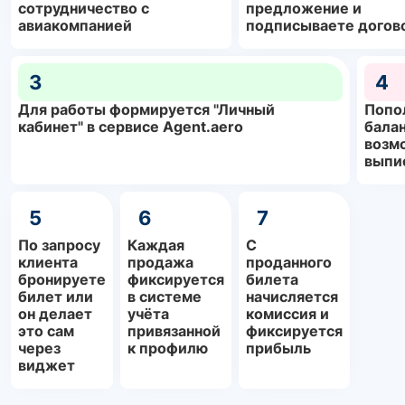
сотрудничество с
предложение и
авиакомпанией
подписываете догов
3
4
Для работы формируется "Личный
Попо
кабинет" в сервисе Agent.aero
балан
возм
выпи
5
6
7
По запросу
Каждая
С
клиента
продажа
проданного
бронируете
фиксируется
билета
билет или
в системе
начисляется
он делает
учёта
комиссия и
это сам
привязанной
фиксируется
через
к профилю
прибыль
виджет