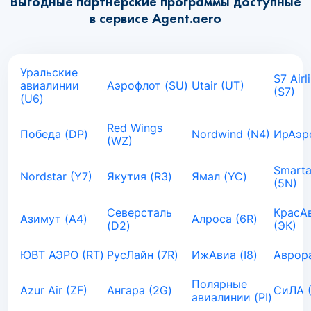
Выгодные партнёрские программы доступные
в сервисе Agent.aero
Уральские
S7 Airl
авиалинии
Аэрофлот (SU)
Utair (UT)
(S7)
(U6)
Red Wings
Победа (DP)
Nordwind (N4)
ИрАэро
(WZ)
Smarta
Nordstar (Y7)
Якутия (R3)
Ямал (YC)
(5N)
Северсталь
КрасА
Азимут (A4)
Алроса (6R)
(D2)
(ЭК)
ЮВТ АЭРО (RT)
РусЛайн (7R)
ИжАвиа (I8)
Аврора
Полярные
Azur Air (ZF)
Ангара (2G)
СиЛА 
авиалинии (PI)