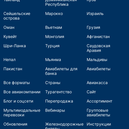
Республика
Сейшельские
Марокко
Израиль
острова
Оман
Вьетнам
Грузия
Кувейт
Монголия
Афганистан
Шри-Ланка
Турция
Саудовская
Аравия
Непал
Мьянма
Мальдивы
Пакистан
Авиабилеты для
Авиабилеты
банка
Все форматы
Страны
Авиакасса
Все авиакомпании
Турагентство
Сайт
Блог и соцсети
Перепродажа
Ассортимент
Мультимодальные
Вебинары
Групповые
перевозки
авиабилеты
Обновления
Железнодорожные
Инструкции
билеты