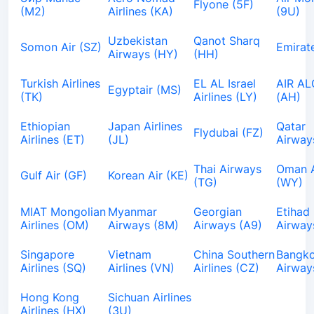
Flyone (5F)
(М2)
Airlines (KA)
(9U)
Uzbekistan
Qanot Sharq
Somon Air (SZ)
Emirat
Airways (HY)
(HH)
Turkish Airlines
EL AL Israel
AIR AL
Egyptair (MS)
(TK)
Airlines (LY)
(AH)
Ethiopian
Japan Airlines
Qatar
Flydubai (FZ)
Airlines (ET)
(JL)
Airway
Thai Airways
Oman A
Gulf Air (GF)
Korean Air (KE)
(TG)
(WY)
MIAT Mongolian
Myanmar
Georgian
Etihad
Airlines (OM)
Airways (8M)
Airways (A9)
Airway
Singapore
Vietnam
China Southern
Bangk
Airlines (SQ)
Airlines (VN)
Airlines (CZ)
Airway
Hong Kong
Sichuan Airlines
Airlines (HX)
(3U)