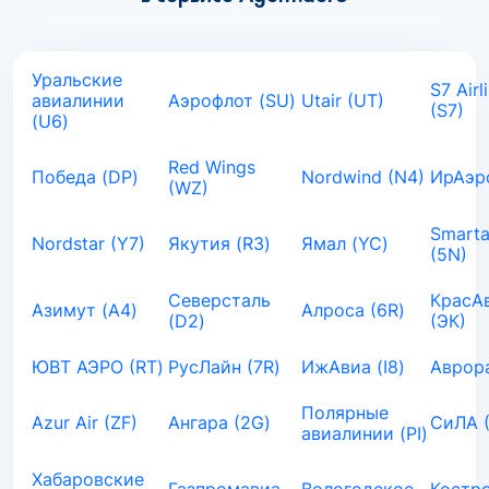
Уральские
S7 Airl
авиалинии
Аэрофлот (SU)
Utair (UT)
(S7)
(U6)
Red Wings
Победа (DP)
Nordwind (N4)
ИрАэро
(WZ)
Smarta
Nordstar (Y7)
Якутия (R3)
Ямал (YC)
(5N)
Северсталь
КрасА
Азимут (A4)
Алроса (6R)
(D2)
(ЭК)
ЮВТ АЭРО (RT)
РусЛайн (7R)
ИжАвиа (I8)
Аврора
Полярные
Azur Air (ZF)
Ангара (2G)
СиЛА 
авиалинии (PI)
Хабаровские