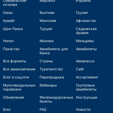
Сейшельские
Марокко
Израиль
острова
Оман
Вьетнам
Грузия
Кувейт
Монголия
Афганистан
Шри-Ланка
Турция
Саудовская
Аравия
Непал
Мьянма
Мальдивы
Пакистан
Авиабилеты для
Авиабилеты
банка
Все форматы
Страны
Авиакасса
Все авиакомпании
Турагентство
Сайт
Блог и соцсети
Перепродажа
Ассортимент
Мультимодальные
Вебинары
Групповые
перевозки
авиабилеты
Обновления
Железнодорожные
Инструкции
билеты
Блог
FAQ
Новости