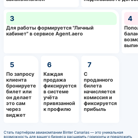
3
4
Для работы формируется "Личный
Попо
кабинет" в сервисе Agent.aero
балан
возм
выпи
5
6
7
По запросу
Каждая
С
клиента
продажа
проданного
бронируете
фиксируется
билета
билет или
в системе
начисляется
он делает
учёта
комиссия и
это сам
привязанной
фиксируется
через
к профилю
прибыль
виджет
Стать партнёром авиакомпании Binter Canarias — это уникальная
возможность для вашего бизнеса расширить горизонты и предложить