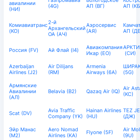
Газпромавиа
Вологодское
Костр
авиалинии
(4G)
АП (ВГ)
АП (КБ
(НИ)
2-й
Комиавиатранс
Аэросервис
Камча
Архангельский
(KO)
(АЯ)
АП (ДЕ
ОА (АЧ)
Авиакомпания
АРКТИ
Россия (FV)
Ай Флай (I4)
Икар (EO)
(СИ)
Azerbaijan
Air Dilijans
Armenia
ШИРАК
Airlines (J2)
(RM)
Airways (6A)
(5G)
Армянские
Air As
Авиалинии
Belavia (B2)
Qazaq Air (IQ)
(KC)
(АЛ)
Avia Traffic
Hainan Airlines
TEZ J
Scat (DV)
Company (YK)
(HU)
(ДЖ)
Эйр Манас
Aero Nomad
Air Mo
Flyone (5F)
(М2)
Airlines (KA)
(9U)