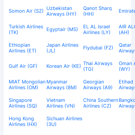
Uzbekistan
Qanot Sharq
Somon Air (SZ)
Emirat
Airways (HY)
(HH)
Turkish Airlines
EL AL Israel
AIR AL
Egyptair (MS)
(TK)
Airlines (LY)
(AH)
Ethiopian
Japan Airlines
Qatar
Flydubai (FZ)
Airlines (ET)
(JL)
Airway
Thai Airways
Oman A
Gulf Air (GF)
Korean Air (KE)
(TG)
(WY)
MIAT Mongolian
Myanmar
Georgian
Etihad
Airlines (OM)
Airways (8M)
Airways (A9)
Airway
Singapore
Vietnam
China Southern
Bangk
Airlines (SQ)
Airlines (VN)
Airlines (CZ)
Airway
Hong Kong
Sichuan Airlines
Airlines (HX)
(3U)