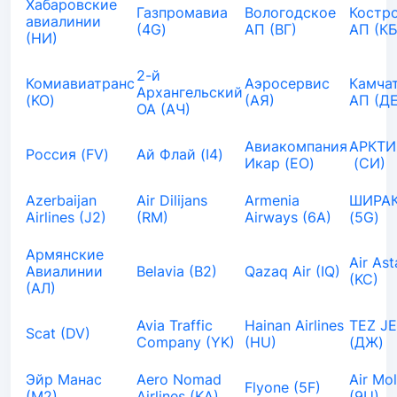
Хабаровские
Газпромавиа
Вологодское
Костр
авиалинии
(4G)
АП (ВГ)
АП (КБ
(НИ)
2-й
Комиавиатранс
Аэросервис
Камча
Архангельский
(KO)
(АЯ)
АП (ДЕ
ОА (АЧ)
Авиакомпания
АРКТИ
Россия (FV)
Ай Флай (I4)
Икар (EO)
(СИ)
Azerbaijan
Air Dilijans
Armenia
ШИРАК
Airlines (J2)
(RM)
Airways (6A)
(5G)
Армянские
Air As
Авиалинии
Belavia (B2)
Qazaq Air (IQ)
(KC)
(АЛ)
Avia Traffic
Hainan Airlines
TEZ J
Scat (DV)
Company (YK)
(HU)
(ДЖ)
Эйр Манас
Aero Nomad
Air Mo
Flyone (5F)
(М2)
Airlines (KA)
(9U)