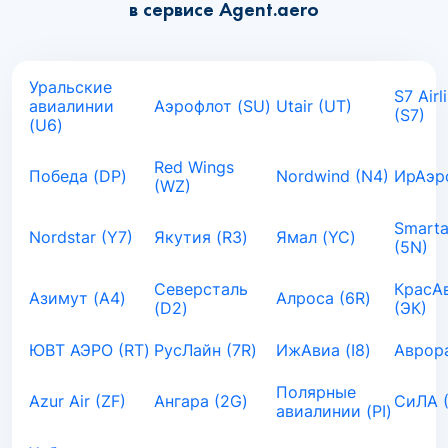
в сервисе Agent.aero
Уральские
S7 Airl
авиалинии
Аэрофлот (SU)
Utair (UT)
(S7)
(U6)
Red Wings
Победа (DP)
Nordwind (N4)
ИрАэро
(WZ)
Smarta
Nordstar (Y7)
Якутия (R3)
Ямал (YC)
(5N)
Северсталь
КрасА
Азимут (A4)
Алроса (6R)
(D2)
(ЭК)
ЮВТ АЭРО (RT)
РусЛайн (7R)
ИжАвиа (I8)
Аврора
Полярные
Azur Air (ZF)
Ангара (2G)
СиЛА 
авиалинии (PI)