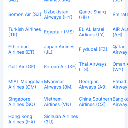
Uzbekistan
Qanot Sharq
Somon Air (SZ)
Emirat
Airways (HY)
(HH)
Turkish Airlines
EL AL Israel
AIR AL
Egyptair (MS)
(TK)
Airlines (LY)
(AH)
Ethiopian
Japan Airlines
Qatar
Flydubai (FZ)
Airlines (ET)
(JL)
Airway
Thai Airways
Oman A
Gulf Air (GF)
Korean Air (KE)
(TG)
(WY)
MIAT Mongolian
Myanmar
Georgian
Etihad
Airlines (OM)
Airways (8M)
Airways (A9)
Airway
Singapore
Vietnam
China Southern
Bangk
Airlines (SQ)
Airlines (VN)
Airlines (CZ)
Airway
Hong Kong
Sichuan Airlines
Airlines (HX)
(3U)