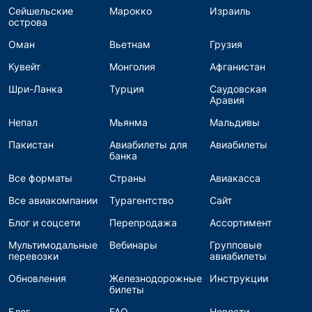
Сейшельские
Марокко
Израиль
острова
Оман
Вьетнам
Грузия
Кувейт
Монголия
Афганистан
Шри-Ланка
Турция
Саудовская
Аравия
Непал
Мьянма
Мальдивы
Пакистан
Авиабилеты для
Авиабилеты
банка
Все форматы
Страны
Авиакасса
Все авиакомпании
Турагентство
Сайт
Блог и соцсети
Перепродажа
Ассортимент
Мультимодальные
Вебинары
Групповые
перевозки
авиабилеты
Обновления
Железнодорожные
Инструкции
билеты
Блог
FAQ
Новости