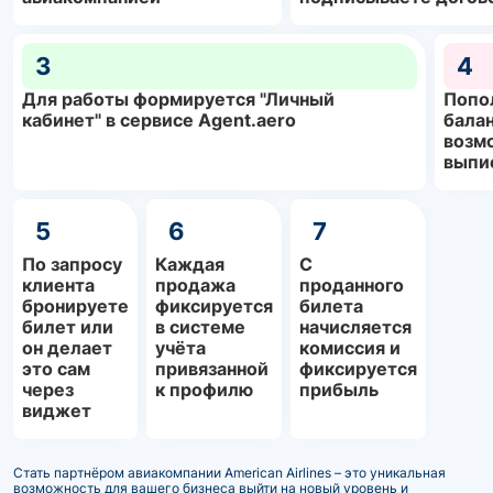
3
4
Для работы формируется "Личный
Попо
кабинет" в сервисе Agent.aero
балан
возм
выпи
5
6
7
По запросу
Каждая
С
клиента
продажа
проданного
бронируете
фиксируется
билета
билет или
в системе
начисляется
он делает
учёта
комиссия и
это сам
привязанной
фиксируется
через
к профилю
прибыль
виджет
Стать партнёром авиакомпании American Airlines – это уникальная
возможность для вашего бизнеса выйти на новый уровень и