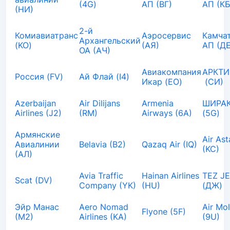
(4G)
АП (ВГ)
АП (КБ
(НИ)
2-й
Комиавиатранс
Аэросервис
Камча
Архангельский
(KO)
(АЯ)
АП (ДЕ
ОА (АЧ)
Авиакомпания
АРКТИ
Россия (FV)
Ай Флай (I4)
Икар (EO)
(СИ)
Azerbaijan
Air Dilijans
Armenia
ШИРАК
Airlines (J2)
(RM)
Airways (6A)
(5G)
Армянские
Air As
Авиалинии
Belavia (B2)
Qazaq Air (IQ)
(KC)
(АЛ)
Avia Traffic
Hainan Airlines
TEZ J
Scat (DV)
Company (YK)
(HU)
(ДЖ)
Эйр Манас
Aero Nomad
Air Mo
Flyone (5F)
(М2)
Airlines (KA)
(9U)