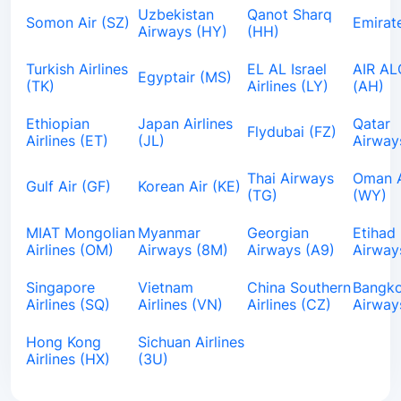
Uzbekistan
Qanot Sharq
Somon Air (SZ)
Emirat
Airways (HY)
(HH)
Turkish Airlines
EL AL Israel
AIR AL
Egyptair (MS)
(TK)
Airlines (LY)
(AH)
Ethiopian
Japan Airlines
Qatar
Flydubai (FZ)
Airlines (ET)
(JL)
Airway
Thai Airways
Oman A
Gulf Air (GF)
Korean Air (KE)
(TG)
(WY)
MIAT Mongolian
Myanmar
Georgian
Etihad
Airlines (OM)
Airways (8M)
Airways (A9)
Airway
Singapore
Vietnam
China Southern
Bangk
Airlines (SQ)
Airlines (VN)
Airlines (CZ)
Airway
Hong Kong
Sichuan Airlines
Airlines (HX)
(3U)