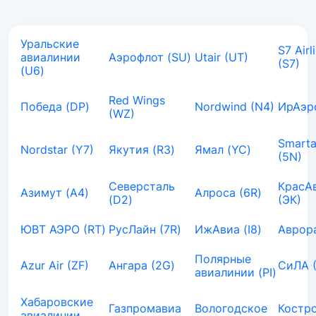
Уральские
S7 Airl
авиалинии
Аэрофлот (SU)
Utair (UT)
(S7)
(U6)
Red Wings
Победа (DP)
Nordwind (N4)
ИрАэро
(WZ)
Smarta
Nordstar (Y7)
Якутия (R3)
Ямал (YC)
(5N)
Северсталь
КрасА
Азимут (A4)
Алроса (6R)
(D2)
(ЭК)
ЮВТ АЭРО (RT)
РусЛайн (7R)
ИжАвиа (I8)
Аврора
Полярные
Azur Air (ZF)
Ангара (2G)
СиЛА 
авиалинии (PI)
Хабаровские
Газпромавиа
Вологодское
Костр
авиалинии