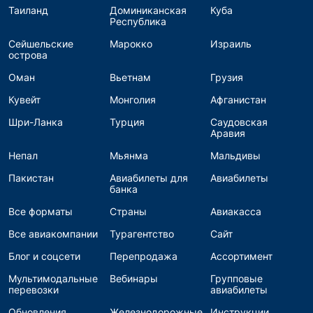
Таиланд
Доминиканская
Куба
Республика
Сейшельские
Марокко
Израиль
острова
Оман
Вьетнам
Грузия
Кувейт
Монголия
Афганистан
Шри-Ланка
Турция
Саудовская
Аравия
Непал
Мьянма
Мальдивы
Пакистан
Авиабилеты для
Авиабилеты
банка
Все форматы
Страны
Авиакасса
Все авиакомпании
Турагентство
Сайт
Блог и соцсети
Перепродажа
Ассортимент
Мультимодальные
Вебинары
Групповые
перевозки
авиабилеты
Обновления
Железнодорожные
Инструкции