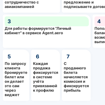
сотрудничество с
предложение и
авиакомпанией
подписываете догов
3
4
Для работы формируется "Личный
Попо
кабинет" в сервисе Agent.aero
балан
возм
выпи
5
6
7
По запросу
Каждая
С
клиента
продажа
проданного
бронируете
фиксируется
билета
билет или
в системе
начисляется
он делает
учёта
комиссия и
это сам
привязанной
фиксируется
через
к профилю
прибыль
виджет