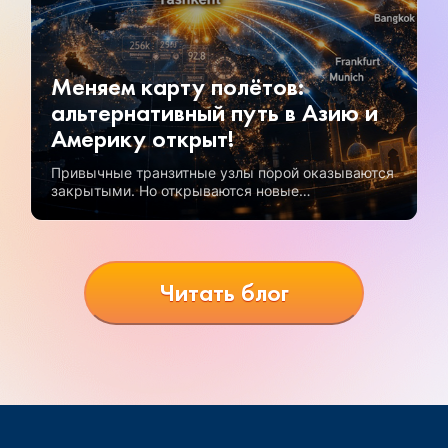
Меняем карту полётов:
альтернативный путь в Азию и
Америку открыт!
Привычные транзитные узлы порой оказываются
закрытыми. Но открываются новые
возможности, и одна из самых перспективных —
полеты через Узбекистан.
Читать блог