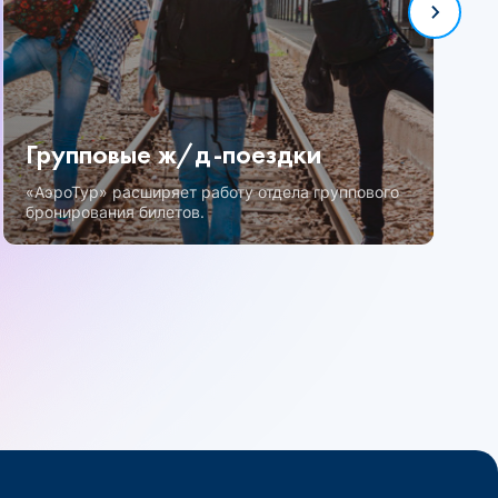
Групповые ж/д-поездки
«АэроТур» расширяет работу отдела группового
бронирования билетов.