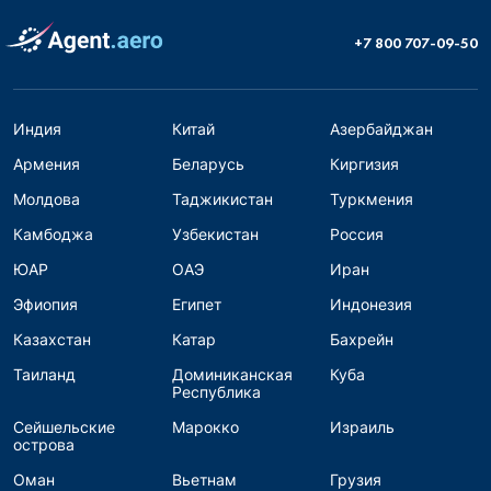
+7 800 707-09-50
Индия
Китай
Азербайджан
Армения
Беларусь
Киргизия
Молдова
Таджикистан
Туркмения
Камбоджа
Узбекистан
Россия
ЮАР
ОАЭ
Иран
Эфиопия
Египет
Индонезия
Казахстан
Катар
Бахрейн
Таиланд
Доминиканская
Куба
Республика
Сейшельские
Марокко
Израиль
острова
Оман
Вьетнам
Грузия