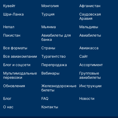
Кувейт
Монголия
Афганистан
Шри-Ланка
Турция
Саудовская
Аравия
Непал
Мьянма
Мальдивы
Пакистан
Авиабилеты для
Авиабилеты
банка
Все форматы
Страны
Авиакасса
Все авиакомпании
Турагентство
Сайт
Блог и соцсети
Перепродажа
Ассортимент
Мультимодальные
Вебинары
Групповые
перевозки
авиабилеты
Обновления
Железнодорожные
Инструкции
билеты
Блог
FAQ
Новости
О нас
Контакты