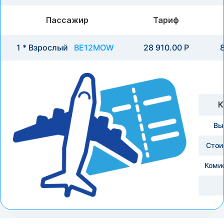
Пассажир
Тариф
1 * Взрослый
BE12MOW
28 910.00 Р
8
К
Вы
Стои
Коми