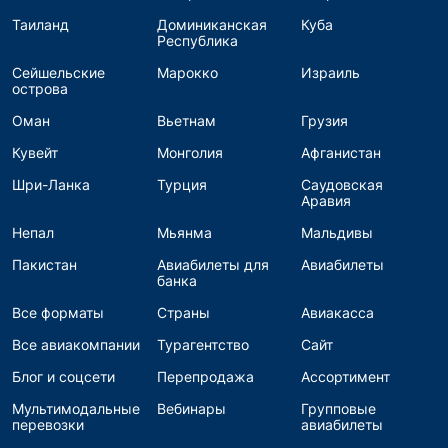
Таиланд
Доминиканская
Куба
Республика
Сейшельские
Марокко
Израиль
острова
Оман
Вьетнам
Грузия
Кувейт
Монголия
Афганистан
Шри-Ланка
Турция
Саудовская
Аравия
Непал
Мьянма
Мальдивы
Пакистан
Авиабилеты для
Авиабилеты
банка
Все форматы
Страны
Авиакасса
Все авиакомпании
Турагентство
Сайт
Блог и соцсети
Перепродажа
Ассортимент
Мультимодальные
Вебинары
Групповые
перевозки
авиабилеты