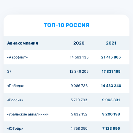
ТОП-10 РОССИЯ
Авиакомпания
2020
2021
«Аэрофлот»
14 563 135
21 415 865
S7
12 349 205
17 831 165
«Победа»
9 086 736
14 433 246
«Россия»
5 710 793
9 963 331
«Уральские авиалинии»
5 632 152
9 200 198
«ЮТэйр»
4 758 390
7 123 996