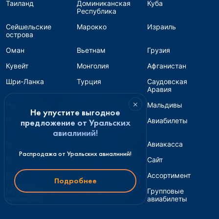
Таиланд
Доминиканская
Куба
Республика
Сейшельские
Марокко
Израиль
острова
Оман
Вьетнам
Грузия
Кувейт
Монголия
Афганистан
Шри-Ланка
Турция
Саудовская
Аравия
×
Непал
Мьянма
Мальдивы
Не упустите выгодное
Пакистан
Авиабилеты для
Авиабилеты
предложение от Уральских
банка
авиалиний!
Все форматы
Страны
Авиакасса
Распродажа от Уральских авиалиний!
Все авиакомпании
Турагентство
Сайт
Блог и соцсети
Перепродажа
Ассортимент
Подробнее
Мультимодальные
Вебинары
Групповые
перевозки
авиабилеты
Обновления
Железнодорожные
Инструкции