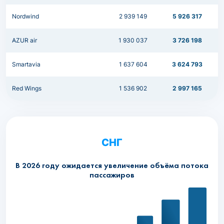
Nordwind
2 939 149
5 926 317
AZUR air
1 930 037
3 726 198
Smartavia
1 637 604
3 624 793
Red Wings
1 536 902
2 997 165
СНГ
В 2026 году ожидается увеличение объёма потока
пассажиров