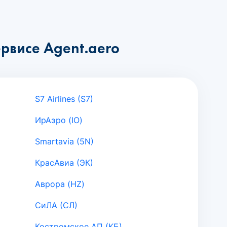
рвисе Agent.aero
S7 Airlines (S7)
ИрАэро (IO)
Smartavia (5N)
КрасАвиа (ЭК)
Аврора (HZ)
СиЛА (СЛ)
Костромское АП (КБ)