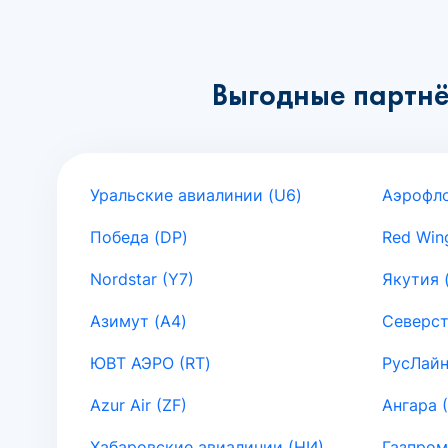
Выгодные партнё
Уральские авиалинии (U6)
Аэрофло
Победа (DP)
Red Win
Nordstar (Y7)
Якутия 
Азимут (A4)
Северст
ЮВТ АЭРО (RT)
РусЛайн
Azur Air (ZF)
Ангара 
Хабаровские авиалинии (НИ)
Газпром