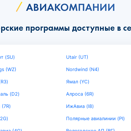
АВИАКОМПАНИИ
рские программы доступные в се
т (SU)
Utair (UT)
gs (WZ)
Nordwind (N4)
(R3)
Ямал (YC)
аль (D2)
Алроса (6R)
 (7R)
ИжАвиа (I8)
(2G)
Полярные авиалинии (PI)
авиа (4G)
Вологодское АП (ВГ)