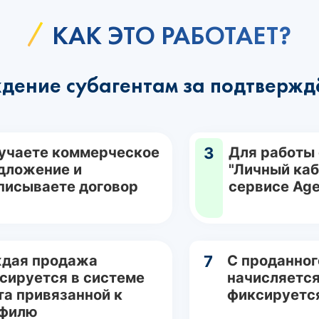
КАК ЭТО РАБОТАЕТ?
дение субагентам за подтвержд
учаете коммерческое
3
Для работы
дложение и
"Личный каб
писываете договор
сервисе Age
дая продажа
7
С проданног
сируется в системе
начисляется
та привязанной к
фиксируетс
филю