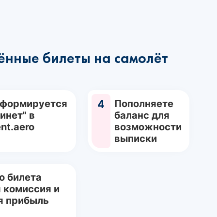
ённые билеты на самолёт
 формируется
4
Пополняете
инет" в
баланс для
nt.aero
возможности
выписки
о билета
 комиссия и
я прибыль