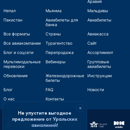
Аравия
Непал
Мьянма
Мальдивы
Пакистан
Авиабилеты для
Авиабилеты
банка
Все форматы
Страны
Авиакасса
Все авиакомпании
Турагентство
Сайт
Блог и соцсети
Перепродажа
Ассортимент
Мультимодальные
Вебинары
Групповые
перевозки
авиабилеты
Обновления
Железнодорожные
Инструкции
билеты
Блог
FAQ
Новости
О нас
Контакты
×
Не упустите выгодное
предложение от Уральских
авиалиний!