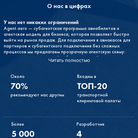
О нас в цифрах
У нас нет никаких ограничений
Agent.aero — субагентская программа авиабилетов и
агентская модель для бизнеса, которая позволяет быстро
выйти на рынок продаж. Для подключения к авиакассе для
партнеров и субагентского подключения без сложных
процессов мы предлагаем прозрачную агентскую схему:
договор, доступ в личный кабинет, настройка комиссии и
Читать полностью
быстрый запуск продаж.
Каждый желающий может стать нашим партнёром. Чтобы
начать продавать туристические услуги в Нижнем
Около
Входим в
Новгороде через свой сайт или авиакассу, вам нужно лишь
70%
ТОП-20
оставить заявку и активировать учётную запись, а затем
настроить форму поиска и бронирования туристических
рекомендуют нас другим
транспортной
услуг под ваш сайт.
клиринговой палаты
У вас не будет никаких обязательств
Если продажи не будут приносить вам желаемого дохода
или вам просто не понравится иметь форму поиска на своём
Более
Разработчик
сайте, вы в любой момент можете прекратить
5 000
4
сотрудничество с нами.