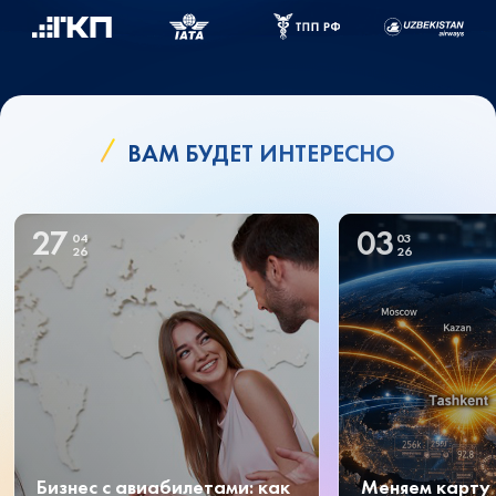
ВАМ БУДЕТ ИНТЕРЕСНО
27
03
04
03
26
26
Бизнес с авиабилетами: как
Меняем карту 