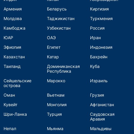
Армения
Беларусь
Киргизия
Молдова
Таджикистан
Туркмения
Камбоджа
Узбекистан
Россия
ЮАР
ОАЭ
Иран
Эфиопия
Египет
Индонезия
Казахстан
Катар
Бахрейн
Таиланд
Доминиканская
Куба
Республика
Сейшельские
Марокко
Израиль
острова
Оман
Вьетнам
Грузия
Кувейт
Монголия
Афганистан
Шри-Ланка
Турция
Саудовская
Аравия
Непал
Мьянма
Мальдивы