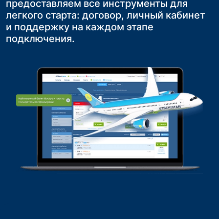
предоставляем все инструменты для
фиксированная стоимость билетов и
конкурентоспособность на рынке.
на повторные обращения и продажи
легкого старта: договор, личный кабинет
исключение риска нехватки мест на
и поддержку на каждом этапе
рейсе
подключения.