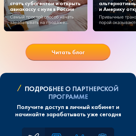
стать субагентом и открыть
альтернативны
авиакассу с нуля в России
и Америку отк
Самый простой способ начать
Привычные тран
зарабатывать на продаже
порой оказывают
авиабилетов – получение
Но открываются 
субагентского статуса.
возможности, и 
перспективных —
Узбекистан.
Читать блог
ПОДРОБНЕЕ О ПАРТНЕРСКОЙ
ПРОГРАММЕ
Получите доступ в личный кабинет и
начинайте зарабатывать уже сегодня