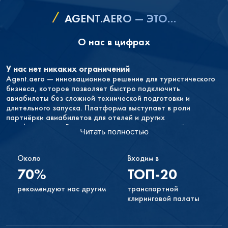
AGENT.AERO — ЭТО…
О нас в цифрах
У нас нет никаких ограничений
Agent.aero — инновационное решение для туристического
бизнеса, которое позволяет быстро подключить
авиабилеты без сложной технической подготовки и
длительного запуска. Платформа выступает в роли
партнёрки авиабилетов для отелей и других
travel‑проектов. Вы можете интегрировать перелёты в свою
Читать полностью
воронку продаж, эффективно сопровождать заказы и
развивать новое направление — всё это через единый
удобный кабинет.
Около
Входим в
70%
ТОП-20
У вас не будет никаких обязательств
Если продажи не будут приносить вам желаемого дохода
рекомендуют нас другим
транспортной
или вам просто не понравится иметь форму поиска на своём
клиринговой палаты
сайте, вы в любой момент можете прекратить
сотрудничество с нами.