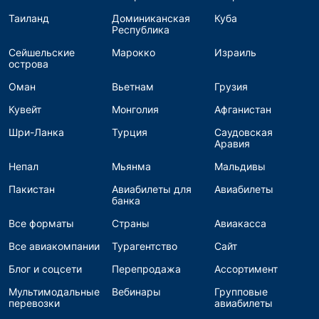
Таиланд
Доминиканская
Куба
Республика
Сейшельские
Марокко
Израиль
острова
Оман
Вьетнам
Грузия
Кувейт
Монголия
Афганистан
Шри-Ланка
Турция
Саудовская
Аравия
Непал
Мьянма
Мальдивы
Пакистан
Авиабилеты для
Авиабилеты
банка
Все форматы
Страны
Авиакасса
Все авиакомпании
Турагентство
Сайт
Блог и соцсети
Перепродажа
Ассортимент
Мультимодальные
Вебинары
Групповые
перевозки
авиабилеты