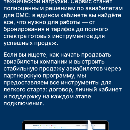
технической нагрузки. Сервис станет
предложить клиентам новые услуги без
туров или групповых поездок. Такой
Организованный переезд из аэропорта
полноценным решением по авиабилетам
лишних затрат. Бронируйте билеты через
формат путешествий позволяет
до курорта или отеля на
для DMC: в едином кабинете вы найдёте
личный кабинет Agent.aero или установив
объединить всех участников группы в
комфортабельном автобусе делает
всё, что нужно для работы — от
виджет на свой сайт.
один рейс, что значительно упрощает
путешествие Ваших клиентов
бронирования и тарифов до полного
Главный плюс — вы сможете
логистику и делает путешествие более
максимально удобным и приятным
спектра готовых инструментов для
комбинировать маршруты «Самолёт +
комфортным для клиентов
успешных продаж.
Поезд». Это идеальное решение для
Это не только повышает
Одним из ключевых преимуществ
путешественников, которое повысит их
удовлетворённость услугой, но и
Если вы ищете, как начать продавать
групповых авиаперевозок является
лояльность и вашу
укрепляет лояльность, увеличивая шансы
авиабилеты компании и выстроить
фиксированная стоимость билетов и
конкурентоспособность на рынке.
на повторные обращения и продажи
стабильную продажу авиабилетов через
исключение риска нехватки мест на
партнерскую программу, мы
рейсе
предоставляем все инструменты для
легкого старта: договор, личный кабинет
и поддержку на каждом этапе
подключения.