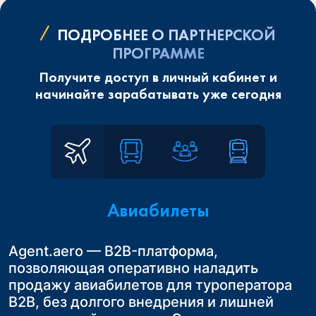
ПОДРОБНЕЕ О ПАРТНЕРСКОЙ
ПРОГРАММЕ
Получите доступ в личный кабинет и
начинайте зарабатывать уже сегодня
Авиабилеты
Agent.aero — B2B-платформа,
Сотрудничая с Agent.aero в России, Вы
Расширьте возможности вашего бизнеса.
позволяющая оперативно наладить
получаете возможность предложить
Начните продавать ж/д билеты по России,
Это удобное и выгодное решение для
продажу авиабилетов для туроператора
своим клиентам удобные трансферы до
Казахстану и Узбекистану.
турагентств в России, которые
B2B, без долгого внедрения и лишней
конечного пункта назначения
Это простой и эффективный способ
занимаются организацией авторских