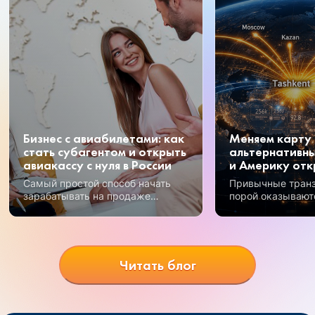
Бизнес с авиабилетами: как
Меняем карту 
стать субагентом и открыть
альтернативны
авиакассу с нуля в России
и Америку отк
Самый простой способ начать
Привычные тран
зарабатывать на продаже
порой оказывают
авиабилетов – получение
Но открываются 
субагентского статуса.
возможности, и 
перспективных —
Узбекистан.
Читать блог