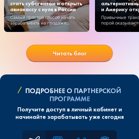
стать субагентом и открыть
альтернативны
авиакассу с нуля в России
и Америку отк
Самый простой способ начать
Привычные тран
зарабатывать на продаже
порой оказывают
авиабилетов – получение
Но открываются 
субагентского статуса.
возможности, и 
перспективных —
Узбекистан.
Читать блог
ПОДРОБНЕЕ О ПАРТНЕРСКОЙ
ПРОГРАММЕ
Получите доступ в личный кабинет и
начинайте зарабатывать уже сегодня