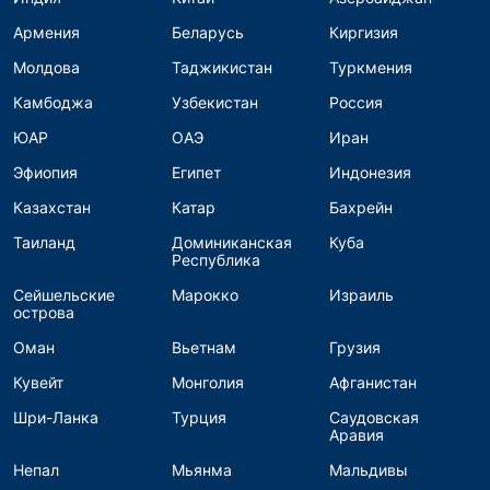
Армения
Беларусь
Киргизия
Молдова
Таджикистан
Туркмения
Камбоджа
Узбекистан
Россия
ЮАР
ОАЭ
Иран
Эфиопия
Египет
Индонезия
Казахстан
Катар
Бахрейн
Таиланд
Доминиканская
Куба
Республика
Сейшельские
Марокко
Израиль
острова
Оман
Вьетнам
Грузия
Кувейт
Монголия
Афганистан
Шри-Ланка
Турция
Саудовская
Аравия
Непал
Мьянма
Мальдивы