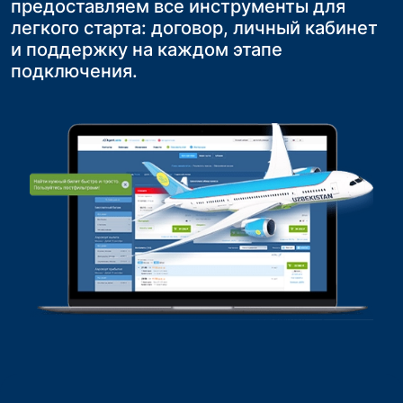
предоставляем все инструменты для
фиксированная стоимость билетов и
конкурентоспособность на рынке.
на повторные обращения и продажи
легкого старта: договор, личный кабинет
исключение риска нехватки мест на
и поддержку на каждом этапе
рейсе
подключения.