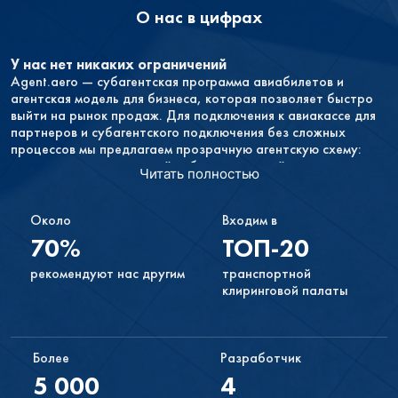
О нас в цифрах
У нас нет никаких ограничений
Agent.aero — субагентская программа авиабилетов и
агентская модель для бизнеса, которая позволяет быстро
выйти на рынок продаж. Для подключения к авиакассе для
партнеров и субагентского подключения без сложных
процессов мы предлагаем прозрачную агентскую схему:
договор, доступ в личный кабинет, настройка комиссии и
Читать полностью
быстрый запуск продаж.
Каждый желающий может стать нашим партнёром. Чтобы
начать продавать туристические услуги в Перми через свой
Около
Входим в
сайт или авиакассу, вам нужно лишь оставить заявку и
70%
ТОП-20
активировать учётную запись, а затем настроить форму
поиска и бронирования туристических услуг под ваш сайт.
рекомендуют нас другим
транспортной
клиринговой палаты
У вас не будет никаких обязательств
Если продажи не будут приносить вам желаемого дохода
или вам просто не понравится иметь форму поиска на своём
сайте, вы в любой момент можете прекратить
Более
Разработчик
сотрудничество с нами.
5 000
4