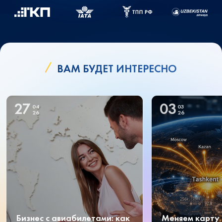
ВАМ БУДЕТ ИНТЕРЕСНО
27
03
04
03
26
26
Бизнес с авиабилетами: как
Меняем карту 