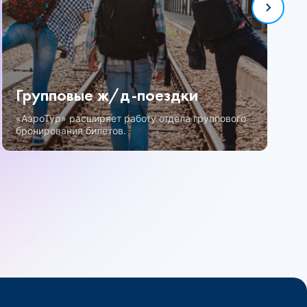
Групповые ж/д-поездки
«АэроТур» расширяет работу отдела группового
бронирования билетов.