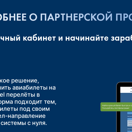
БНЕЕ О ПАРТНЕРСКОЙ П
ичный кабинет и начинайте зара
ское решение,
в России, Вы
ашего бизнеса.
ить авиабилеты на
редложить своим
леты по России,
ешение для
bel перелёты в
еры до конечного
торые занимаются
орма подходит тем,
й способ
уров или групповых
билеты под своим
е услуги без
тешествий
з аэропорта
ел-направление
е билеты через
х участников
комфортабельном
системы с нуля.
o или установив
начительно
твие Ваших