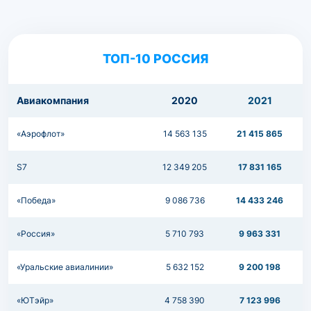
ТОП-10 РОССИЯ
Авиакомпания
2020
2021
«Аэрофлот»
14 563 135
21 415 865
S7
12 349 205
17 831 165
«Победа»
9 086 736
14 433 246
«Россия»
5 710 793
9 963 331
«Уральские авиалинии»
5 632 152
9 200 198
«ЮТэйр»
4 758 390
7 123 996