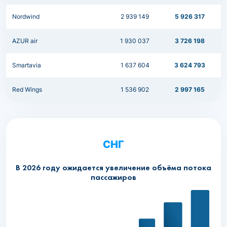
Nordwind
2 939 149
5 926 317
AZUR air
1 930 037
3 726 198
Smartavia
1 637 604
3 624 793
Red Wings
1 536 902
2 997 165
СНГ
В 2026 году ожидается увеличение объёма потока
пассажиров