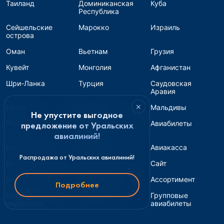
Таиланд
Доминиканская
Куба
Республика
Сейшельские
Марокко
Израиль
острова
Оман
Вьетнам
Грузия
Кувейт
Монголия
Афганистан
Шри-Ланка
Турция
Саудовская
Аравия
×
Непал
Мьянма
Мальдивы
Не упустите выгодное
Пакистан
Авиабилеты для
Авиабилеты
предложение от Уральских
банка
авиалиний!
Все форматы
Страны
Авиакасса
Распродажа от Уральских авиалиний!
Все авиакомпании
Турагентство
Сайт
Блог и соцсети
Перепродажа
Ассортимент
Подробнее
Мультимодальные
Вебинары
Групповые
перевозки
авиабилеты
Обновления
Железнодорожные
Инструкции