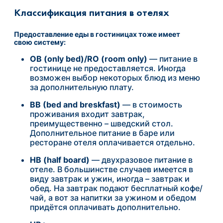
Классификация питания в отелях
П
редоставлени
е
еды
в
гостиницах
тоже
име
е
т
свою
систему
:
OB (only bed)/RO (room only)
— питание в
гостинице не предоставляется. Иногда
возможен выбор некоторых блюд из меню
за дополнительную плату.
ВВ (bed and breskfast)
— в стоимость
проживания входит завтрак,
преимущественно – шведский стол.
Дополнительное питание в баре или
ресторане отеля оплачивается отдельно.
HB (half board)
— двухразовое питание в
отеле. В большинстве случаев имеется в
виду завтрак и ужин, иногда – завтрак и
обед. На завтрак подают бесплатный кофе/
чай, а вот за напитки за ужином и обедом
придётся оплачивать дополнительно.