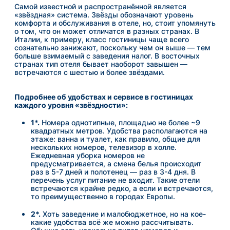
Самой известной и распространённой является
«звёздная» система. Звёзды обозначают уровень
комфорта и обслуживания в отеле, но, стоит упомянуть
о том, что он может отличатся в разных странах. В
Италии, к примеру, класс гостиницы чаще всего
сознательно занижают, поскольку чем он выше — тем
больше взимаемый с заведения налог. В восточных
странах тип отеля бывает наоборот завышен —
встречаются с шестью и более звёздами.
Подробнее об удобствах и
сервисе
в гостиницах
каждого
уровня
«
звёздности
»
:
1*.
Номера однотипные, площадью не более ~9
квадратных метров. Удобства располагаются на
этаже: ванна и туалет, как правило, общие для
нескольких номеров, телевизор в холле.
Ежедневная уборка номеров не
предусматривается, а смена белья происходит
раз в 5-7 дней и полотенец — раз в 3-4 дня. В
перечень услуг питание не входит. Такие отели
встречаются крайне редко, а если и встречаются,
то преимущественно в городах Европы.
2*.
Хоть заведение и малобюджетное, но на кое-
какие удобства всё же можно рассчитывать.