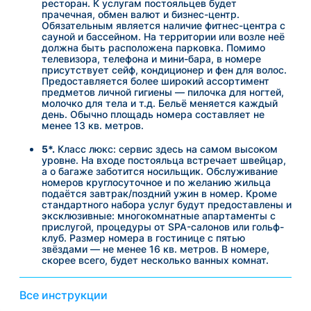
ресторан. К услугам постояльцев будет
прачечная, обмен валют и бизнес-центр.
Обязательным является наличие фитнес-центра с
сауной и бассейном. На территории или возле неё
должна быть расположена парковка. Помимо
телевизора, телефона и мини-бара, в номере
присутствует сейф, кондиционер и фен для волос.
Предоставляется более широкий ассортимент
предметов личной гигиены — пилочка для ногтей,
молочко для тела и т.д. Бельё меняется каждый
день. Обычно площадь номера составляет не
менее 13 кв. метров.
5*.
Класс люкс: сервис здесь на самом высоком
уровне. На входе постояльца встречает швейцар,
а о багаже заботится носильщик. Обслуживание
номеров круглосуточное и по желанию жильца
подаётся завтрак/поздний ужин в номер. Кроме
стандартного набора услуг будут предоставлены и
эксклюзивные: многокомнатные апартаменты с
прислугой, процедуры от SPA-салонов или гольф-
клуб. Размер номера в гостинице с пятью
звёздами — не менее 16 кв. метров. В номере,
скорее всего, будет несколько ванных комнат.
Все инструкции