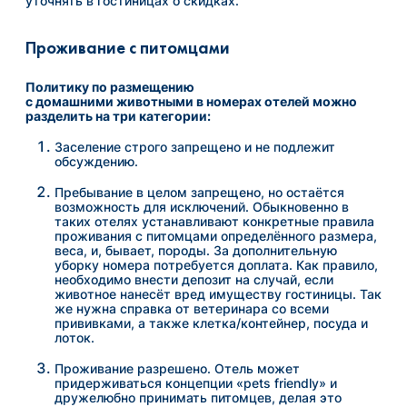
уточнять в гостиницах о скидках.
Проживание с питомцами
Политику по размещению
с
домашними
животными
в
номерах
отелей
можно
разделить на три категории:
Заселение строго запрещено и не подлежит
обсуждению.
Пребывание в целом запрещено, но остаётся
возможность для исключений. Обыкновенно в
таких отелях устанавливают конкретные правила
проживания с питомцами определённого размера,
веса, и, бывает, породы. За дополнительную
уборку номера потребуется доплата. Как правило,
необходимо внести депозит на случай, если
животное нанесёт вред имуществу гостиницы. Так
же нужна справка от ветеринара со всеми
прививками, а также клетка/контейнер, посуда и
лоток.
Проживание разрешено. Отель может
придерживаться концепции «pets friendly» и
дружелюбно принимать питомцев, делая это