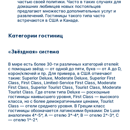
частью своей политики. Часто в таких случаях для
домашних любимцев новых постояльцев
предлагают множество дополнительных услуг и
развлечений. Гостиницы такого типа часто
встречаются в США и Канаде.
Категории гостиниц
«Звёздная» система
В мире есть более 30-ти различных категорий отелей:
с помощью звёзд — от одной до пяти, букв — от А до D,
корон/ключей и пр. Для примера, в США отмечают
такие: Superior Deluxe, Moderate Deluxe, Superior First
Class, First Class, Limited-Service First Class, Moderate
First Class, Superior Tourist Class, Tourist Class, Moderate
Tourist Class. Где отели типа Deluxe — роскошные
гостиницы наивысшего уровня, First Class — высокого
класса, но с более демократичными ценами, Tourist
Class — отели среднего уровня. В Греции класс
гостиницы обозначается латинскими буквами: De Luxe
аналогичен 4*-5*, А — отелю 3*-4*, В — отелю 2*-3*, С
— отелю 1*-2*.