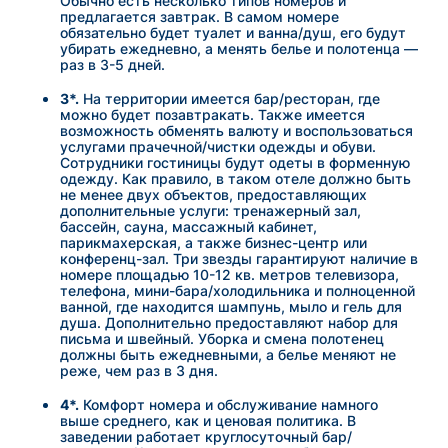
Обычно есть несколько типов номеров и
предлагается завтрак. В самом номере
обязательно будет туалет и ванна/душ, его будут
убирать ежедневно, а менять белье и полотенца —
раз в 3-5 дней.
3*.
На территории имеется бар/ресторан, где
можно будет позавтракать. Также имеется
возможность обменять валюту и воспользоваться
услугами прачечной/чистки одежды и обуви.
Сотрудники гостиницы будут одеты в форменную
одежду. Как правило, в таком отеле должно быть
не менее двух объектов, предоставляющих
дополнительные услуги: тренажерный зал,
бассейн, сауна, массажный кабинет,
парикмахерская, а также бизнес-центр или
конференц-зал. Три звезды гарантируют наличие в
номере площадью 10-12 кв. метров телевизора,
телефона, мини-бара/холодильника и полноценной
ванной, где находится шампунь, мыло и гель для
душа. Дополнительно предоставляют набор для
письма и швейный. Уборка и смена полотенец
должны быть ежедневными, а белье меняют не
реже, чем раз в 3 дня.
4*.
Комфорт номера и обслуживание намного
выше среднего, как и ценовая политика. В
заведении работает круглосуточный бар/