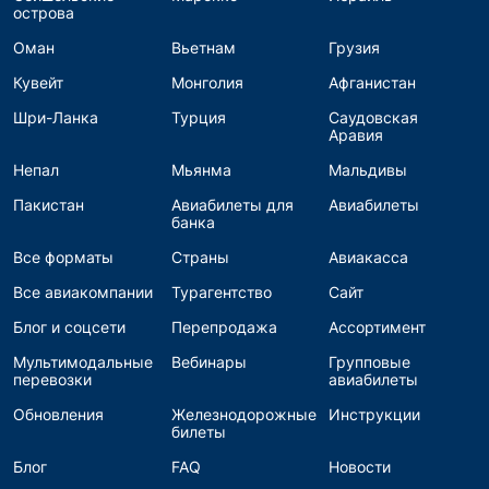
острова
Оман
Вьетнам
Грузия
Кувейт
Монголия
Афганистан
Шри-Ланка
Турция
Саудовская
Аравия
Непал
Мьянма
Мальдивы
Пакистан
Авиабилеты для
Авиабилеты
банка
Все форматы
Страны
Авиакасса
Все авиакомпании
Турагентство
Сайт
Блог и соцсети
Перепродажа
Ассортимент
Мультимодальные
Вебинары
Групповые
перевозки
авиабилеты
Обновления
Железнодорожные
Инструкции
билеты
Блог
FAQ
Новости