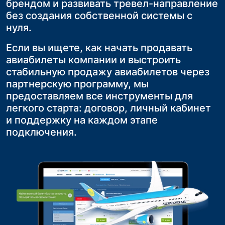
брендом и развивать тревел-направление
личный кабинет Agent.aero или установив
объединить всех участников группы в
комфортабельном автобусе делает
без создания собственной системы с
виджет на свой сайт.
один рейс, что значительно упрощает
путешествие Ваших клиентов
нуля.
Главный плюс — вы сможете
логистику и делает путешествие более
максимально удобным и приятным
комбинировать маршруты «Самолёт +
комфортным для клиентов
Если вы ищете, как начать продавать
Поезд». Это идеальное решение для
Это не только повышает
авиабилеты компании и выстроить
Одним из ключевых преимуществ
путешественников, которое повысит их
удовлетворённость услугой, но и
стабильную продажу авиабилетов через
групповых авиаперевозок является
лояльность и вашу
укрепляет лояльность, увеличивая шансы
партнерскую программу, мы
фиксированная стоимость билетов и
конкурентоспособность на рынке.
на повторные обращения и продажи
предоставляем все инструменты для
исключение риска нехватки мест на
легкого старта: договор, личный кабинет
рейсе
и поддержку на каждом этапе
подключения.