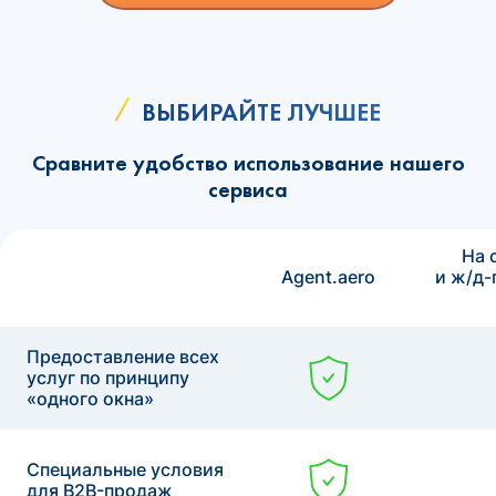
ВЫБИРАЙТЕ ЛУЧШЕЕ
Сравните удобство использование нашего
сервиса
На 
Agent.aero
и ж/д-
Предоставление всех
услуг по принципу
«одного окна»
Специальные условия
для B2B-продаж