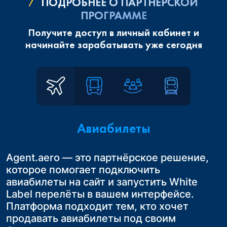
ПОДРОБНЕЕ О ПАРТНЕРСКОЙ
ПРОГРАММЕ
Получите доступ в личный кабинет и
начинайте зарабатывать уже сегодня
Авиабилеты
Agent.aero — это партнёрское решение,
Сотрудничая с Agent.aero в России, Вы
Расширьте возможности вашего бизнеса.
которое помогает подключить
получаете возможность предложить
Начните продавать ж/д билеты по России,
Это удобное и выгодное решение для
авиабилеты на сайт и запустить White
своим клиентам удобные трансферы до
Казахстану и Узбекистану.
турагентств в России, которые
Label перелёты в вашем интерфейсе.
конечного пункта назначения
Это простой и эффективный способ
занимаются организацией авторских
Платформа подходит тем, кто хочет
предложить клиентам новые услуги без
туров или групповых поездок. Такой
Организованный переезд из аэропорта
продавать авиабилеты под своим
лишних затрат. Бронируйте билеты через
формат путешествий позволяет
до курорта или отеля на