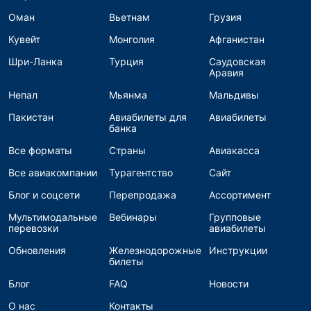
Оман
Вьетнам
Грузия
Кувейт
Монголия
Афганистан
Шри-Ланка
Турция
Саудовская
Аравия
Непал
Мьянма
Мальдивы
Пакистан
Авиабилеты для
Авиабилеты
банка
Все форматы
Страны
Авиакасса
Все авиакомпании
Турагентство
Сайт
Блог и соцсети
Перепродажа
Ассортимент
Мультимодальные
Вебинары
Групповые
перевозки
авиабилеты
Обновления
Железнодорожные
Инструкции
билеты
Блог
FAQ
Новости
О нас
Контакты