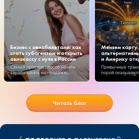
Бизнес с авиабилетами: как
Меняем карту 
стать субагентом и открыть
альтернативны
авиакассу с нуля в России
и Америку отк
Самый простой способ начать
Привычные тран
зарабатывать на продаже
порой оказывают
авиабилетов – получение
Но открываются 
субагентского статуса.
возможности, и 
перспективных —
Узбекистан.
Читать блог