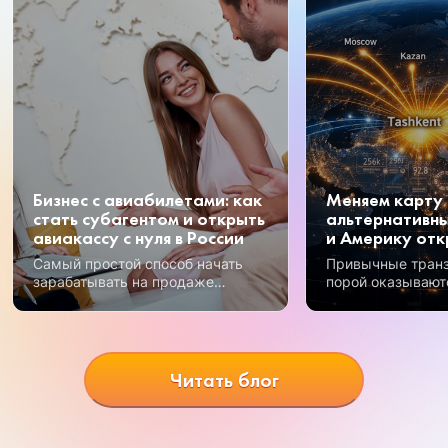
Бизнес с авиабилетами: как
Меняем карту 
стать субагентом и открыть
альтернативны
авиакассу с нуля в России
и Америку отк
Самый простой способ начать
Привычные тран
зарабатывать на продаже
порой оказывают
авиабилетов – получение
Но открываются 
субагентского статуса.
возможности, и 
перспективных —
Узбекистан.
Читать блог