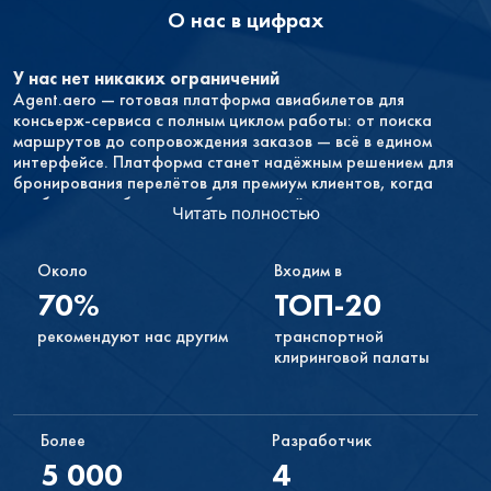
О нас в цифрах
У нас нет никаких ограничений
Agent.aero — готовая платформа авиабилетов для
консьерж-сервиса с полным циклом работы: от поиска
маршрутов до сопровождения заказов — всё в едином
интерфейсе. Платформа станет надёжным решением для
бронирования перелётов для премиум клиентов, когда
необходимо обеспечить безупречный сервис, мгновенное
Читать полностью
оформление и комфортную работу менеджеров.
У вас не будет никаких обязательств
Около
Входим в
Если продажи не будут приносить вам желаемого дохода
70%
ТОП-20
или вам просто не понравится иметь форму поиска на своём
сайте, вы в любой момент можете прекратить
рекомендуют нас другим
транспортной
сотрудничество с нами.
клиринговой палаты
Инструменты партнёрской программы настраиваются
очень просто
Поэтому работать с ними можно и самостоятельно. Если у
Более
Разработчик
вас возникнут какие-либо трудности, вы всегда можете
5 000
4
обратиться в нашу службу поддержки в Дзержинске.