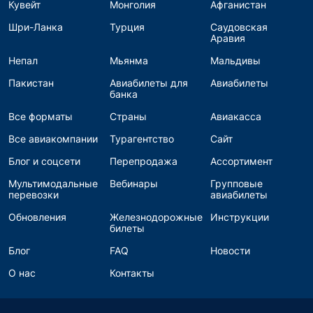
Кувейт
Монголия
Афганистан
Шри-Ланка
Турция
Саудовская
Аравия
Непал
Мьянма
Мальдивы
Пакистан
Авиабилеты для
Авиабилеты
банка
Все форматы
Страны
Авиакасса
Все авиакомпании
Турагентство
Сайт
Блог и соцсети
Перепродажа
Ассортимент
Мультимодальные
Вебинары
Групповые
перевозки
авиабилеты
Обновления
Железнодорожные
Инструкции
билеты
Блог
FAQ
Новости
О нас
Контакты