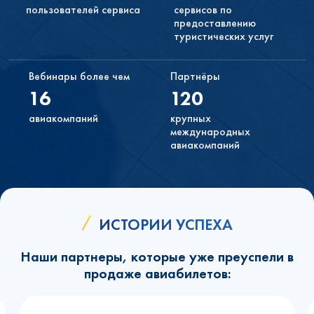
Консультанты и менеджеры работают круглосуточно.
пользователей сервиса
сервисов по
предоставлению
Вы можете зарабатывать на продаже одной или
туристических услуг
нескольких услуг
Настраивайте форму поиска отелей и авиабилетов по
своему усмотрению. Вы можете продавать через наш
Вебинары более чем
Партнёры
сервис все доступные услуги или только те, которые
16
120
пожелаете.
авиакомпаний
крупных
международных
авиакомпаний
ИСТОРИИ УСПЕХА
Наши партнеры, которые уже преуспели в
продаже авиабилетов: