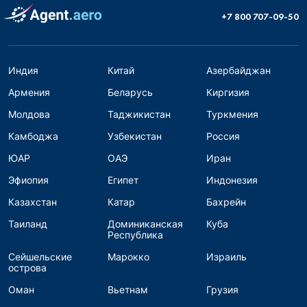
+7 800 707-09-50
Индия
Китай
Азербайджан
Армения
Беларусь
Киргизия
Молдова
Таджикистан
Туркмения
Камбоджа
Узбекистан
Россия
ЮАР
ОАЭ
Иран
Эфиопия
Египет
Индонезия
Казахстан
Катар
Бахрейн
Таиланд
Доминиканская
Куба
Республика
Сейшельские
Марокко
Израиль
острова
Оман
Вьетнам
Грузия