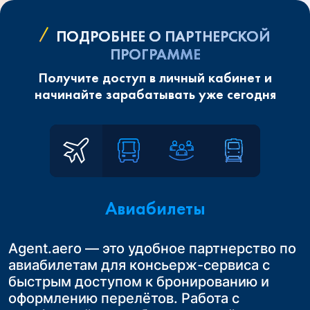
ПОДРОБНЕЕ О ПАРТНЕРСКОЙ
ПРОГРАММЕ
Получите доступ в личный кабинет и
начинайте зарабатывать уже сегодня
Авиабилеты
Agent.aero — это удобное партнерство по
Сотрудничая с Agent.aero в России, Вы
Расширьте возможности вашего бизнеса.
авиабилетам для консьерж-сервиса с
получаете возможность предложить
Начните продавать ж/д билеты по России,
Это удобное и выгодное решение для
быстрым доступом к бронированию и
своим клиентам удобные трансферы до
Казахстану и Узбекистану.
турагентств в России, которые
оформлению перелётов. Работа с
конечного пункта назначения
Это простой и эффективный способ
занимаются организацией авторских