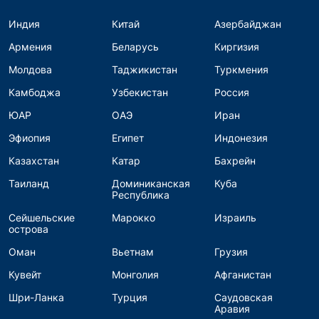
Индия
Китай
Азербайджан
Армения
Беларусь
Киргизия
Молдова
Таджикистан
Туркмения
Камбоджа
Узбекистан
Россия
ЮАР
ОАЭ
Иран
Эфиопия
Египет
Индонезия
Казахстан
Катар
Бахрейн
Таиланд
Доминиканская
Куба
Республика
Сейшельские
Марокко
Израиль
острова
Оман
Вьетнам
Грузия
Кувейт
Монголия
Афганистан
Шри-Ланка
Турция
Саудовская
Аравия