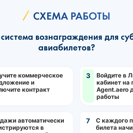
СХЕМА РАБОТЫ
система вознаграждения для су
авиабилетов?
учите коммерческое
3
Войдите в 
дложение и
кабинет на
лючите контракт
Agent.aero 
работы
дажи автоматически
7
С каждого 
истрируются в
билета нач