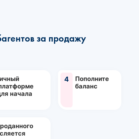
багентов за продажу
Личный
4
Пополните
 платформе
баланс
для начала
проданного
исляется