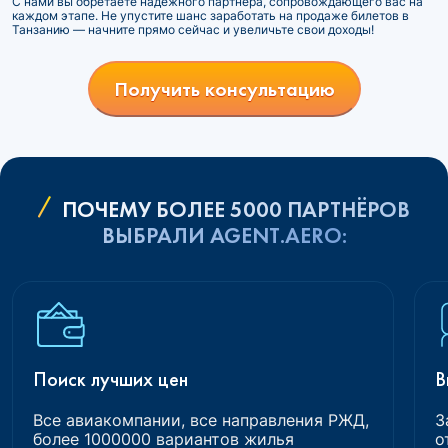
С нами вы обретаете надежного партнера, сопровождающего вас на
каждом этапе. Не упустите шанс заработать на продаже билетов в
Танзанию — начните прямо сейчас и увеличьте свои доходы!
Получить консультацию
ПОЧЕМУ БОЛЕЕ 5000 ПАРТНЁРОВ
ВЫБРАЛИ AGENT.AERO:
Поиск лучших цен
В
Все авиакомпании, все направления РЖД,
З
более 1000000 вариантов жилья
о