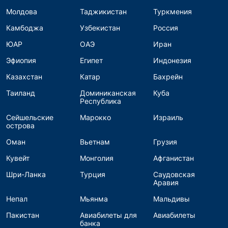
Молдова
Таджикистан
Туркмения
Камбоджа
Узбекистан
Россия
ЮАР
ОАЭ
Иран
Эфиопия
Египет
Индонезия
Казахстан
Катар
Бахрейн
Таиланд
Доминиканская
Куба
Республика
Сейшельские
Марокко
Израиль
острова
Оман
Вьетнам
Грузия
Кувейт
Монголия
Афганистан
Шри-Ланка
Турция
Саудовская
Аравия
Непал
Мьянма
Мальдивы
Пакистан
Авиабилеты для
Авиабилеты
банка