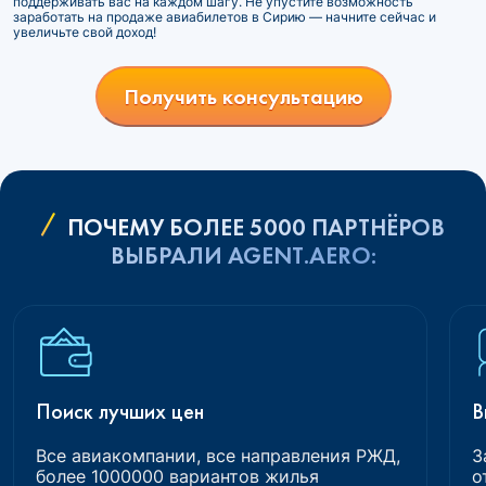
поддерживать вас на каждом шагу. Не упустите возможность
заработать на продаже авиабилетов в Сирию — начните сейчас и
увеличьте свой доход!
Получить консультацию
ПОЧЕМУ БОЛЕЕ 5000 ПАРТНЁРОВ
ВЫБРАЛИ AGENT.AERO:
Поиск лучших цен
В
Все авиакомпании, все направления РЖД,
З
более 1000000 вариантов жилья
о