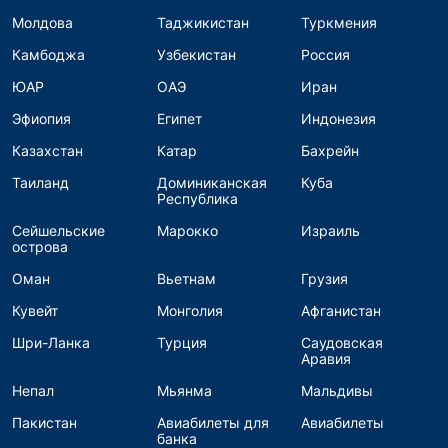
Молдова
Таджикистан
Туркмения
Камбоджа
Узбекистан
Россия
ЮАР
ОАЭ
Иран
Эфиопия
Египет
Индонезия
Казахстан
Катар
Бахрейн
Таиланд
Доминиканская
Куба
Республика
Сейшельские
Марокко
Израиль
острова
Оман
Вьетнам
Грузия
Кувейт
Монголия
Афганистан
Шри-Ланка
Турция
Саудовская
Аравия
Непал
Мьянма
Мальдивы
Пакистан
Авиабилеты для
Авиабилеты
банка