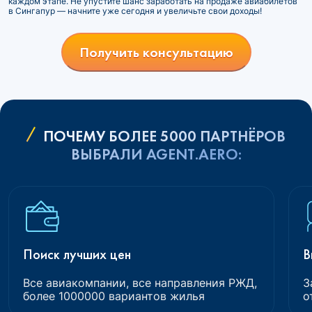
каждом этапе. Не упустите шанс заработать на продаже авиабилетов
в Сингапур — начните уже сегодня и увеличьте свои доходы!
Получить консультацию
ПОЧЕМУ БОЛЕЕ 5000 ПАРТНЁРОВ
ВЫБРАЛИ AGENT.AERO:
Поиск лучших цен
В
Все авиакомпании, все направления РЖД,
З
более 1000000 вариантов жилья
о