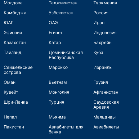
Молдова
Таджикистан
Туркмения
Камбоджа
Узбекистан
Россия
ЮАР
ОАЭ
Иран
Эфиопия
Египет
Индонезия
Казахстан
Катар
Бахрейн
Таиланд
Доминиканская
Куба
Республика
Сейшельские
Марокко
Израиль
острова
Оман
Вьетнам
Грузия
Кувейт
Монголия
Афганистан
Шри-Ланка
Турция
Саудовская
Аравия
Непал
Мьянма
Мальдивы
Пакистан
Авиабилеты для
Авиабилеты
банка