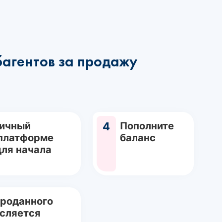
багентов за продажу
Личный
4
Пополните
 платформе
баланс
для начала
проданного
исляется