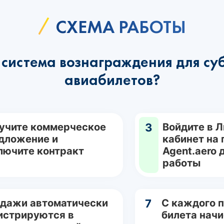
СХЕМА РАБОТЫ
система вознаграждения для су
авиабилетов?
учите коммерческое
3
Войдите в 
дложение и
кабинет на
лючите контракт
Agent.aero 
работы
дажи автоматически
7
С каждого 
истрируются в
билета нач