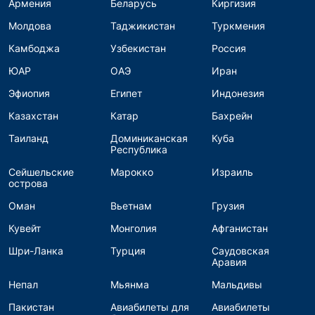
Армения
Беларусь
Киргизия
Молдова
Таджикистан
Туркмения
Камбоджа
Узбекистан
Россия
ЮАР
ОАЭ
Иран
Эфиопия
Египет
Индонезия
Казахстан
Катар
Бахрейн
Таиланд
Доминиканская
Куба
Республика
Сейшельские
Марокко
Израиль
острова
Оман
Вьетнам
Грузия
Кувейт
Монголия
Афганистан
Шри-Ланка
Турция
Саудовская
Аравия
Непал
Мьянма
Мальдивы
Пакистан
Авиабилеты для
Авиабилеты