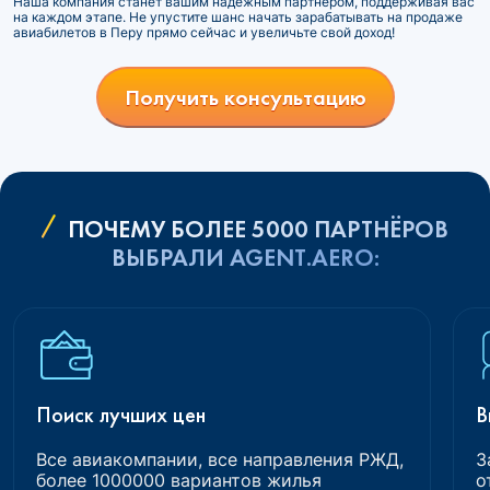
Наша компания станет вашим надежным партнером, поддерживая вас
на каждом этапе. Не упустите шанс начать зарабатывать на продаже
авиабилетов в Перу прямо сейчас и увеличьте свой доход!
Получить консультацию
ПОЧЕМУ БОЛЕЕ 5000 ПАРТНЁРОВ
ВЫБРАЛИ AGENT.AERO:
Поиск лучших цен
В
Все авиакомпании, все направления РЖД,
З
более 1000000 вариантов жилья
о