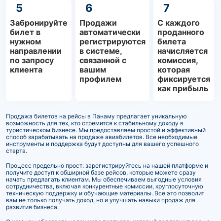
5
6
7
Забронируйте
Продажи
С каждого
билет в
автоматически
проданного
нужном
регистрируются
билета
направлении
в системе,
начисляется
по запросу
связанной с
комиссия,
клиента
вашим
которая
профилем
фиксируется
как прибыль
Продажа билетов на рейсы в Панаму предлагает уникальную
возможность для тех, кто стремится к стабильному доходу в
туристическом бизнесе. Мы предоставляем простой и эффективный
способ зарабатывать на продаже авиабилетов. Все необходимые
инструменты и поддержка будут доступны для вашего успешного
старта.
Процесс предельно прост: зарегистрируйтесь на нашей платформе и
получите доступ к обширной базе рейсов, которые можете сразу
начать предлагать клиентам. Мы обеспечиваем выгодные условия
сотрудничества, включая конкурентные комиссии, круглосуточную
техническую поддержку и обучающие материалы. Все это позволит
вам не только получать доход, но и улучшать навыки продаж для
развития бизнеса.