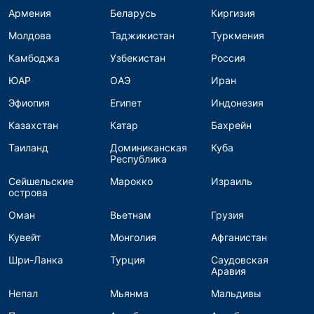
Армения
Беларусь
Киргизия
Молдова
Таджикистан
Туркмения
Камбоджа
Узбекистан
Россия
ЮАР
ОАЭ
Иран
Эфиопия
Египет
Индонезия
Казахстан
Катар
Бахрейн
Таиланд
Доминиканская
Куба
Республика
Сейшельские
Марокко
Израиль
острова
Оман
Вьетнам
Грузия
Кувейт
Монголия
Афганистан
Шри-Ланка
Турция
Саудовская
Аравия
Непал
Мьянма
Мальдивы