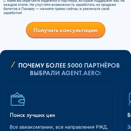
С нами вы обретаете надежного партнера, который поддержит вас на
каждом этапе. Не упустите возможность заработать на продаже
билетов в Панаму — начните прямо сейчас и увеличьте свой
заработок!
Получить консультацию
ПОЧЕМУ БОЛЕЕ 5000 ПАРТНЁРОВ
ВЫБРАЛИ AGENT.AERO:
Поиск лучших цен
В
Все авиакомпании, все направления РЖД,
З