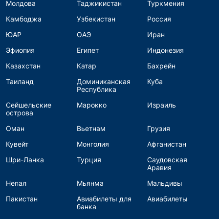
Молдова
Таджикистан
Туркмения
Камбоджа
Узбекистан
Россия
ЮАР
ОАЭ
Иран
Эфиопия
Египет
Индонезия
Казахстан
Катар
Бахрейн
Таиланд
Доминиканская
Куба
Республика
Сейшельские
Марокко
Израиль
острова
Оман
Вьетнам
Грузия
Кувейт
Монголия
Афганистан
Шри-Ланка
Турция
Саудовская
Аравия
Непал
Мьянма
Мальдивы
Пакистан
Авиабилеты для
Авиабилеты
банка