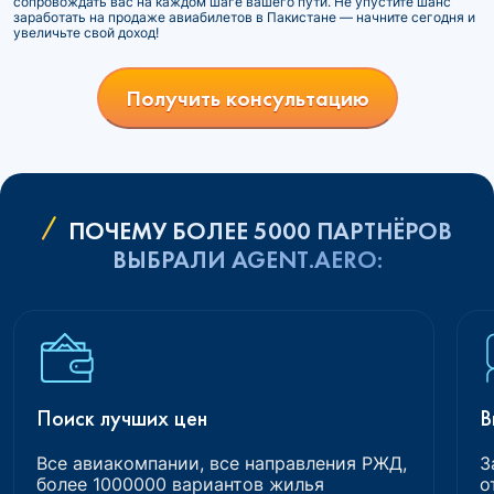
сопровождать вас на каждом шаге вашего пути. Не упустите шанс
заработать на продаже авиабилетов в Пакистане — начните сегодня и
увеличьте свой доход!
Получить консультацию
ПОЧЕМУ БОЛЕЕ 5000 ПАРТНЁРОВ
ВЫБРАЛИ AGENT.AERO:
Поиск лучших цен
В
Все авиакомпании, все направления РЖД,
З
более 1000000 вариантов жилья
о