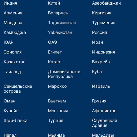
Индия
Китай
Азербайджан
Армения
Беларусь
Киргизия
Молдова
Таджикистан
Туркмения
Камбоджа
Узбекистан
Россия
ЮАР
ОАЭ
Иран
Эфиопия
Египет
Индонезия
Казахстан
Катар
Бахрейн
Таиланд
Доминиканская
Куба
Республика
Сейшельские
Марокко
Израиль
острова
Оман
Вьетнам
Грузия
Кувейт
Монголия
Афганистан
Шри-Ланка
Турция
Саудовская
Аравия
Непал
Мьянма
Мальдивы